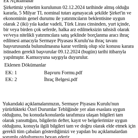
Ek Açıklamalar
Şirketimiz yönetim kurulunun 02.12.2024 tarihinde almış olduğu
kararla, 5 Milyar TL nominal tutarı aşmayacak şekilde Şirket'in ve
ekonominin genel durumu ile yatırımcıların beklentisine uygun
olarak 2 (iki) yıla kadar vadeli, Türk Lirası cinsinden, yurt içinde,
bir veya birden çok seferde, halka arz edilmeksizin tahsisli olarak
ve/veya nitelikli yatırımcılara satış şeklinde borçlanma aracı ihraç
edilmesi amacıyla Sermaye Piyasası Kurulu'na ihraç tavanı
başvurusunda bulunulmasına karar verilmiş olup söz konusu karara
istinaden gerekli başvurular 09.12.2024 (bugün) tarihi itibarıyla
yapılmıştır. Kamuoyuna saygıyla duyurulur.
Eklenen Dökümanlar
EK: 1
Başvuru Formu.pdf
EK: 2
İhraç Belgesi.pdf
Yukarıdaki açıklamalarımızın, Sermaye Piyasası Kurulu'nun
yürürlükteki Özel Durumlar Tebliğinde yer alan esaslara uygun
olduğunu, bu konuda/konularda tarafımıza ulaşan bilgileri tam
olarak yansıttığını, bilgilerin defter, kayıt ve belgelerimize uygun
olduğunu, konuyla ilgili bilgileri tam ve doğru olarak elde etmek için
gerekli tüm çabaları gösterdiğimizi ve yapılan bu açıklamalardan
sorumlu olduğumuzu beyan ederiz.