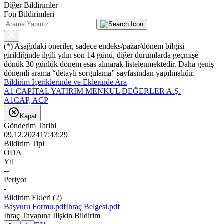
Diğer Bildirimler
Fon Bildirimleri
(*) Aşağıdaki öneriler, sadece endeks/pazar/dönem bilgisi
girildiğinde ilgili yılın son 14 günü, diğer durumlarda geçmişe
dönük 30 günlük dönem esas alınarak listelenmektedir. Daha geniş
dönemli arama “detaylı sorgulama” sayfasından yapılmalıdır.
Bildirim İçeriklerinde ve Eklerinde Ara
A1 CAPİTAL YATIRIM MENKUL DEĞERLER A.Ş.
A1CAP, ACP
Kapat
Gönderim Tarihi
09.12.2024
17:43:29
Bildirim Tipi
ÖDA
Yıl
--
Periyot
-
Bildirim Ekleri
(
2
)
Başvuru Formu.pdf
İhraç Belgesi.pdf
İhraç Tavanına İlişkin Bildirim