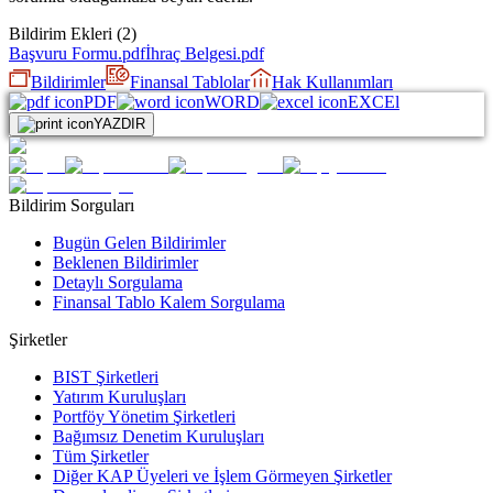
Bildirim Ekleri
(
2
)
Başvuru Formu.pdf
İhraç Belgesi.pdf
Bildirimler
Finansal Tablolar
Hak Kullanımları
PDF
WORD
EXCEl
YAZDIR
Bildirim Sorguları
Bugün Gelen Bildirimler
Beklenen Bildirimler
Detaylı Sorgulama
Finansal Tablo Kalem Sorgulama
Şirketler
BIST Şirketleri
Yatırım Kuruluşları
Portföy Yönetim Şirketleri
Bağımsız Denetim Kuruluşları
Tüm Şirketler
Diğer KAP Üyeleri ve İşlem Görmeyen Şirketler