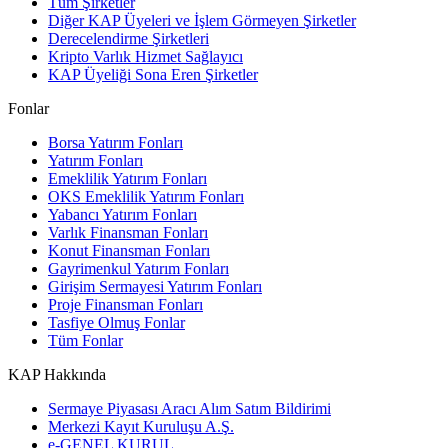
Tüm Şirketler
Diğer KAP Üyeleri ve İşlem Görmeyen Şirketler
Derecelendirme Şirketleri
Kripto Varlık Hizmet Sağlayıcı
KAP Üyeliği Sona Eren Şirketler
Fonlar
Borsa Yatırım Fonları
Yatırım Fonları
Emeklilik Yatırım Fonları
OKS Emeklilik Yatırım Fonları
Yabancı Yatırım Fonları
Varlık Finansman Fonları
Konut Finansman Fonları
Gayrimenkul Yatırım Fonları
Girişim Sermayesi Yatırım Fonları
Proje Finansman Fonları
Tasfiye Olmuş Fonlar
Tüm Fonlar
KAP Hakkında
Sermaye Piyasası Aracı Alım Satım Bildirimi
Merkezi Kayıt Kuruluşu A.Ş.
e-GENEL KURUL