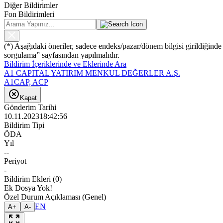
Diğer Bildirimler
Fon Bildirimleri
(*) Aşağıdaki öneriler, sadece endeks/pazar/dönem bilgisi girildiğind
sorgulama” sayfasından yapılmalıdır.
Bildirim İçeriklerinde ve Eklerinde Ara
A1 CAPITAL YATIRIM MENKUL DEĞERLER A.Ş.
A1CAP, ACP
Kapat
Gönderim Tarihi
10.11.2023
18:42:56
Bildirim Tipi
ÖDA
Yıl
--
Periyot
-
Bildirim Ekleri
(
0
)
Ek Dosya Yok!
Özel Durum Açıklaması (Genel)
EN
A+
A-