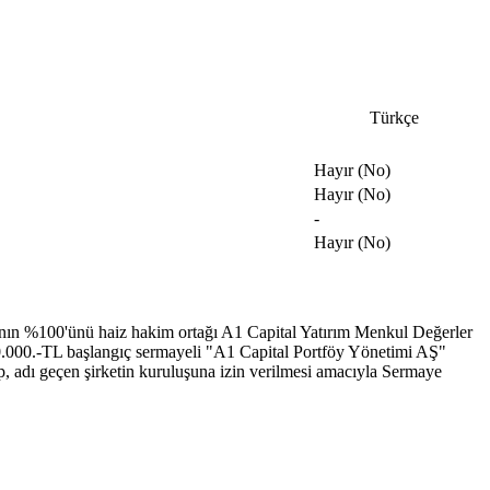
Türkçe
Hayır (No)
Hayır (No)
-
Hayır (No)
arının %100'ünü haiz hakim ortağı A1 Capital Yatırım Menkul Değerler
0.000.-TL başlangıç sermayeli "A1 Capital Portföy Yönetimi AŞ"
up, adı geçen şirketin kuruluşuna izin verilmesi amacıyla Sermaye