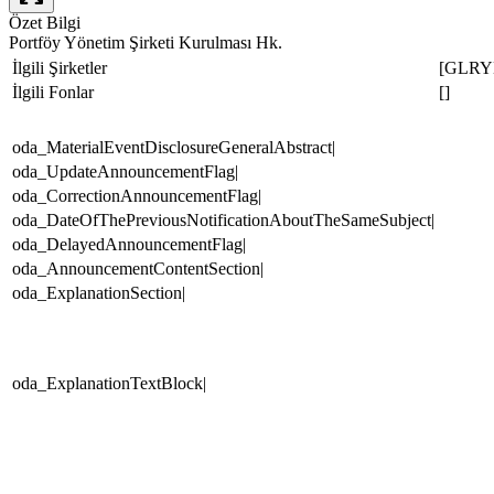
Özet Bilgi
Portföy Yönetim Şirketi Kurulması Hk.
İlgili Şirketler
[GLRY
İlgili Fonlar
[]
oda_MaterialEventDisclosureGeneralAbstract|
oda_UpdateAnnouncementFlag|
oda_CorrectionAnnouncementFlag|
oda_DateOfThePreviousNotificationAboutTheSameSubject|
oda_DelayedAnnouncementFlag|
oda_AnnouncementContentSection|
oda_ExplanationSection|
oda_ExplanationTextBlock|