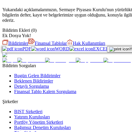
Yukarıdaki açıklamalarımızın, Sermaye Piyasası Kurulu'nun yürürlükte
bilgilerin defter, kayıt ve belgelerimize uygun olduğunu, konuyla ilg
ederiz.
Bildirim Ekleri
(
0
)
Ek Dosya Yok!
Bildirimler
Finansal Tablolar
Hak Kullanımları
PDF
WORD
EXCEl
Y
Bildirim Sorguları
Bugün Gelen Bildirimler
Beklenen Bildirimler
Detaylı Sorgulama
Finansal Tablo Kalem Sorgulama
Şirketler
BIST Şirketleri
Yatırım Kuruluşları
Portföy Yönetim Şirketleri
Bağımsız Denetim Kuruluşları