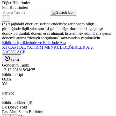
Diğer Bildirimler
Fon Bildirimleri
(*) Aşağıdaki öneriler, sadece endeks/pazar/dönem bilgisi
girildiğinde ilgili yılın son 14 günü, diğer durumlarda geçmişe
dönük 30 günlük dönem esas alınarak listelenmektedir. Daha geniş
dönemli arama “detaylı sorgulama” sayfasından yapılmalıdır.
Bildirim İçeriklerinde ve Eklerinde Ara
A1 CAPITAL YATIRIM MENKUL DEĞERLER A.Ş.
A1CAP, ACP
Kapat
Gönderim Tarihi
12.12.2018
18:34:35
Bildirim Tipi
ÖDA
Yıl
--
Periyot
-
Bildirim Ekleri
(
0
)
Ek Dosya Yok!
Pay Alım Satım Bildirimi