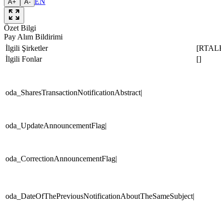
EN
A+
A-
Özet Bilgi
Pay Alım Bildirimi
İlgili Şirketler
[RTAL
İlgili Fonlar
[]
oda_SharesTransactionNotificationAbstract|
oda_UpdateAnnouncementFlag|
oda_CorrectionAnnouncementFlag|
oda_DateOfThePreviousNotificationAboutTheSameSubject|