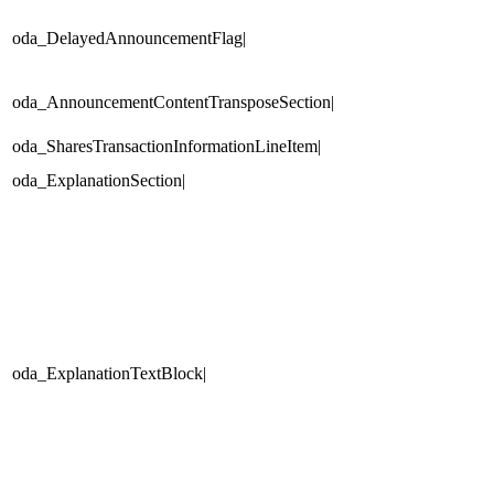
oda_DelayedAnnouncementFlag|
oda_AnnouncementContentTransposeSection|
oda_SharesTransactionInformationLineItem|
oda_ExplanationSection|
oda_ExplanationTextBlock|