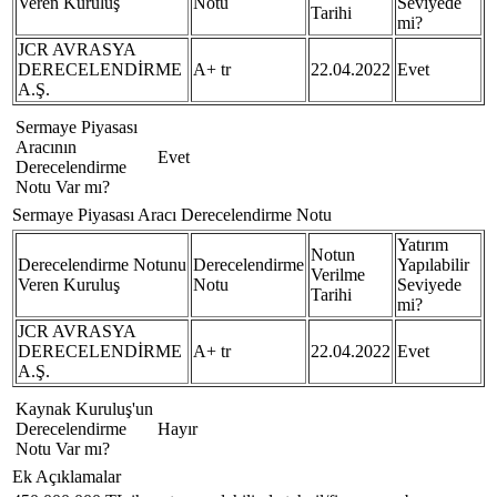
Veren Kuruluş
Notu
Seviyede
Tarihi
mi?
JCR AVRASYA
DERECELENDİRME
A+ tr
22.04.2022
Evet
A.Ş.
Sermaye Piyasası
Aracının
Evet
Derecelendirme
Notu Var mı?
Sermaye Piyasası Aracı Derecelendirme Notu
Yatırım
Notun
Derecelendirme Notunu
Derecelendirme
Yapılabilir
Verilme
Veren Kuruluş
Notu
Seviyede
Tarihi
mi?
JCR AVRASYA
DERECELENDİRME
A+ tr
22.04.2022
Evet
A.Ş.
Kaynak Kuruluş'un
Derecelendirme
Hayır
Notu Var mı?
Ek Açıklamalar