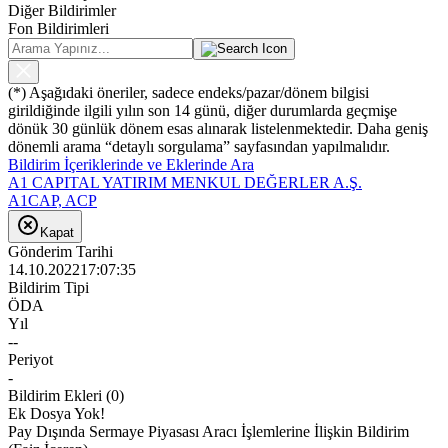
Diğer Bildirimler
Fon Bildirimleri
(*) Aşağıdaki öneriler, sadece endeks/pazar/dönem bilgisi
girildiğinde ilgili yılın son 14 günü, diğer durumlarda geçmişe
dönük 30 günlük dönem esas alınarak listelenmektedir. Daha geniş
dönemli arama “detaylı sorgulama” sayfasından yapılmalıdır.
Bildirim İçeriklerinde ve Eklerinde Ara
A1 CAPITAL YATIRIM MENKUL DEĞERLER A.Ş.
A1CAP, ACP
Kapat
Gönderim Tarihi
14.10.2022
17:07:35
Bildirim Tipi
ÖDA
Yıl
--
Periyot
-
Bildirim Ekleri
(
0
)
Ek Dosya Yok!
Pay Dışında Sermaye Piyasası Aracı İşlemlerine İlişkin Bildirim