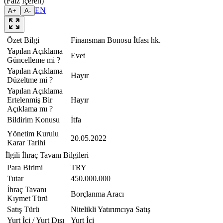
(Faiz İçeren)
EN
A+
A-
Özet Bilgi
Finansman Bonosu İtfası hk.
Yapılan Açıklama
Evet
Güncelleme mi ?
Yapılan Açıklama
Hayır
Düzeltme mi ?
Yapılan Açıklama
Ertelenmiş Bir
Hayır
Açıklama mı ?
Bildirim Konusu
İtfa
Yönetim Kurulu
20.05.2022
Karar Tarihi
İlgili İhraç Tavanı Bilgileri
Para Birimi
TRY
Tutar
450.000.000
İhraç Tavanı
Borçlanma Aracı
Kıymet Türü
Satış Türü
Nitelikli Yatırımcıya Satış
Yurt İçi / Yurt Dışı
Yurt İçi