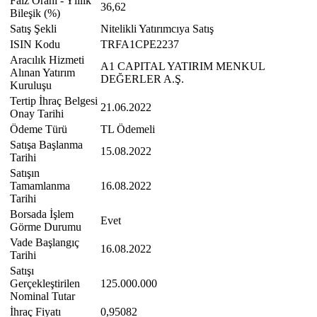
Faiz Oranı - Yıllık
36,62
Bileşik (%)
Satış Şekli
Nitelikli Yatırımcıya Satış
ISIN Kodu
TRFA1CPE2237
Aracılık Hizmeti
A1 CAPITAL YATIRIM MENKUL
Alınan Yatırım
DEĞERLER A.Ş.
Kuruluşu
Tertip İhraç Belgesi
21.06.2022
Onay Tarihi
Ödeme Türü
TL Ödemeli
Satışa Başlanma
15.08.2022
Tarihi
Satışın
Tamamlanma
16.08.2022
Tarihi
Borsada İşlem
Evet
Görme Durumu
Vade Başlangıç
16.08.2022
Tarihi
Satışı
Gerçekleştirilen
125.000.000
Nominal Tutar
İhraç Fiyatı
0,95082