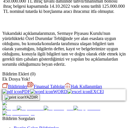
450.000.000 TL ihraç tavanı dahilinde tahvil/finansman bonosu
ihraç belgesi kapsamında 14.10.2022 vade sonu tarihli 125.000.000
TL nominal tutarda ki borçlanma aracı ihracımız itfa olmuştur.
Yukarıdaki açıklamalarımızın, Sermaye Piyasası Kurulu'nun
yürürlükteki Özel Durumlar Tebliğinde yer alan esaslara uygun
olduğunu, bu konuda/konularda tarafımıza ulaşan bilgileri tam
olarak yansıttığını, bilgilerin defter, kayıt ve belgelerimize uygun
olduğunu, konuyla ilgili bilgileri tam ve doğru olarak elde etmek için
gerekli tüm çabaları gösterdiğimizi ve yapılan bu açıklamalardan
sorumlu olduğumuzu beyan ederiz.
Bildirim Ekleri
(
0
)
Ek Dosya Yok!
Bildirimler
Finansal Tablolar
Hak Kullanımları
PDF
WORD
EXCEl
YAZDIR
Bildirim Sorguları