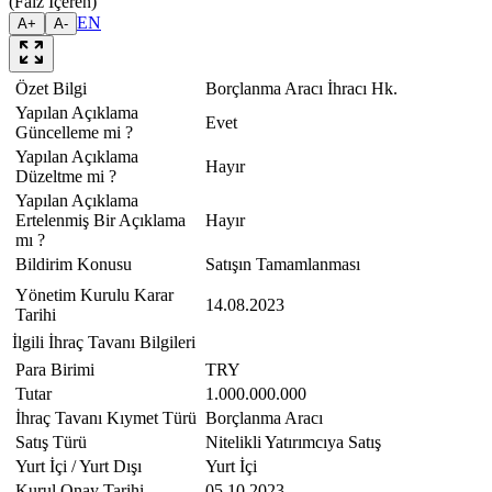
(Faiz İçeren)
EN
A+
A-
Özet Bilgi
Borçlanma Aracı İhracı Hk.
Yapılan Açıklama
Evet
Güncelleme mi ?
Yapılan Açıklama
Hayır
Düzeltme mi ?
Yapılan Açıklama
Ertelenmiş Bir Açıklama
Hayır
mı ?
Bildirim Konusu
Satışın Tamamlanması
Yönetim Kurulu Karar
14.08.2023
Tarihi
İlgili İhraç Tavanı Bilgileri
Para Birimi
TRY
Tutar
1.000.000.000
İhraç Tavanı Kıymet Türü
Borçlanma Aracı
Satış Türü
Nitelikli Yatırımcıya Satış
Yurt İçi / Yurt Dışı
Yurt İçi
Kurul Onay Tarihi
05.10.2023