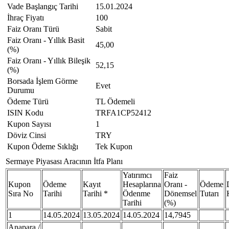
Vade Başlangıç Tarihi
15.01.2024
İhraç Fiyatı
100
Faiz Oranı Türü
Sabit
Faiz Oranı - Yıllık Basit
45,00
(%)
Faiz Oranı - Yıllık Bileşik
52,15
(%)
Borsada İşlem Görme
Evet
Durumu
Ödeme Türü
TL Ödemeli
ISIN Kodu
TRFA1CP52412
Kupon Sayısı
1
Döviz Cinsi
TRY
Kupon Ödeme Sıklığı
Tek Kupon
Sermaye Piyasası Aracının İtfa Planı
Yatırımcı
Faiz
Kupon
Ödeme
Kayıt
Hesaplarına
Oranı -
Ödeme
Sıra No
Tarihi
Tarihi *
Ödenme
Dönemsel
Tutarı
Tarihi
(%)
1
14.05.2024
13.05.2024
14.05.2024
14,7945
Anapara /