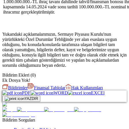
1.000.000.000.-TL ihraç tavanı dahilinde tahvil/finansman bonosu ihr
kapsamında 14.05.2024 vade sonu tarihli 100.000.000.-TL nominal t
ihracımız gerçekleştirilmiştir.
Yukarıdaki açıklamalarımızın, Sermaye Piyasası Kurulu'nun
yürürlükteki Özel Durumlar Tebliğinde yer alan esaslara uygun
olduğunu, bu konuda/konularda tarafımıza ulaşan bilgileri tam
olarak yansıttığını, bilgilerin defter, kayıt ve belgelerimize uygun
olduğunu, konuyla ilgili bilgileri tam ve doğru olarak elde etmek için
gerekli tüm çabaları gösterdiğimizi ve yapılan bu açıklamalardan
sorumlu olduğumuzu beyan ederiz.
Bildirim Ekleri
(
0
)
Ek Dosya Yok!
Bildirimler
Finansal Tablolar
Hak Kullanımları
PDF
WORD
EXCEl
YAZDIR
Bildirim Sorguları