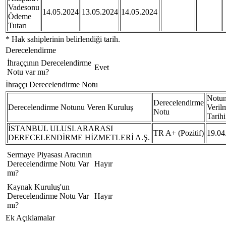
Vadesonu
14.05.2024
13.05.2024
14.05.2024
Ödeme
Tutarı
* Hak sahiplerinin belirlendiği tarih.
Derecelendirme
İhraççının Derecelendirme
Evet
Notu var mı?
İhraççı Derecelendirme Notu
Notu
Derecelendirme
Derecelendirme Notunu Veren Kuruluş
Veril
Notu
Tarihi
İSTANBUL ULUSLARARASI
TR A+ (Pozitif)
19.04
DERECELENDİRME HİZMETLERİ A.Ş.
Sermaye Piyasası Aracının
Derecelendirme Notu Var
Hayır
mı?
Kaynak Kuruluş'un
Derecelendirme Notu Var
Hayır
mı?
Ek Açıklamalar