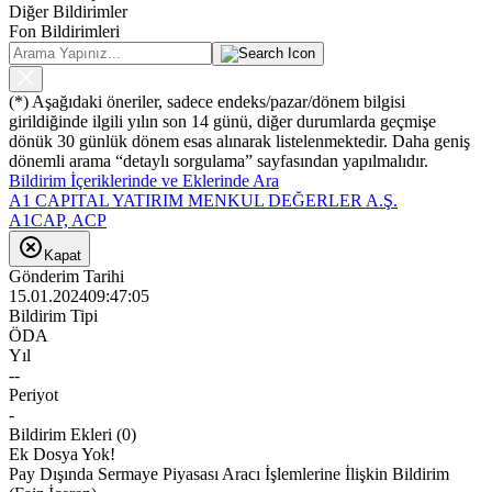
Diğer Bildirimler
Fon Bildirimleri
(*) Aşağıdaki öneriler, sadece endeks/pazar/dönem bilgisi
girildiğinde ilgili yılın son 14 günü, diğer durumlarda geçmişe
dönük 30 günlük dönem esas alınarak listelenmektedir. Daha geniş
dönemli arama “detaylı sorgulama” sayfasından yapılmalıdır.
Bildirim İçeriklerinde ve Eklerinde Ara
A1 CAPITAL YATIRIM MENKUL DEĞERLER A.Ş.
A1CAP, ACP
Kapat
Gönderim Tarihi
15.01.2024
09:47:05
Bildirim Tipi
ÖDA
Yıl
--
Periyot
-
Bildirim Ekleri
(
0
)
Ek Dosya Yok!
Pay Dışında Sermaye Piyasası Aracı İşlemlerine İlişkin Bildirim