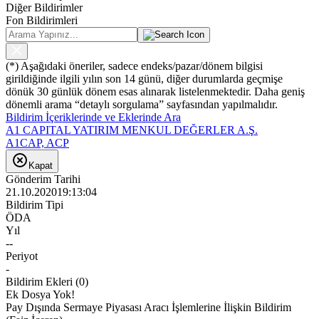
Diğer Bildirimler
Fon Bildirimleri
(*) Aşağıdaki öneriler, sadece endeks/pazar/dönem bilgisi
girildiğinde ilgili yılın son 14 günü, diğer durumlarda geçmişe
dönük 30 günlük dönem esas alınarak listelenmektedir. Daha geniş
dönemli arama “detaylı sorgulama” sayfasından yapılmalıdır.
Bildirim İçeriklerinde ve Eklerinde Ara
A1 CAPITAL YATIRIM MENKUL DEĞERLER A.Ş.
A1CAP, ACP
Kapat
Gönderim Tarihi
21.10.2020
19:13:04
Bildirim Tipi
ÖDA
Yıl
--
Periyot
-
Bildirim Ekleri
(
0
)
Ek Dosya Yok!
Pay Dışında Sermaye Piyasası Aracı İşlemlerine İlişkin Bildirim