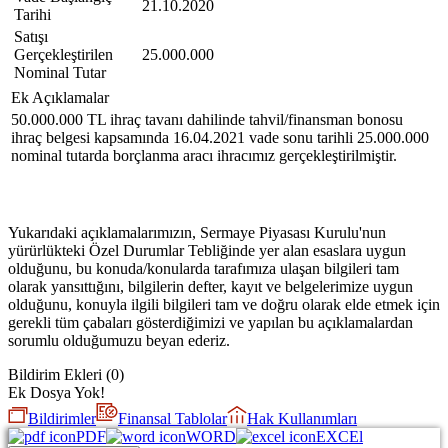
21.10.2020
Tarihi
Satışı
Gerçekleştirilen
25.000.000
Nominal Tutar
Ek Açıklamalar
50.000.000 TL ihraç tavanı dahilinde tahvil/finansman bonosu
ihraç belgesi kapsamında 16.04.2021 vade sonu tarihli 25.000.000
nominal tutarda borçlanma aracı ihracımız gerçekleştirilmiştir.
Yukarıdaki açıklamalarımızın, Sermaye Piyasası Kurulu'nun
yürürlükteki Özel Durumlar Tebliğinde yer alan esaslara uygun
olduğunu, bu konuda/konularda tarafımıza ulaşan bilgileri tam
olarak yansıttığını, bilgilerin defter, kayıt ve belgelerimize uygun
olduğunu, konuyla ilgili bilgileri tam ve doğru olarak elde etmek için
gerekli tüm çabaları gösterdiğimizi ve yapılan bu açıklamalardan
sorumlu olduğumuzu beyan ederiz.
Bildirim Ekleri
(
0
)
Ek Dosya Yok!
Bildirimler
Finansal Tablolar
Hak Kullanımları
PDF
WORD
EXCEl