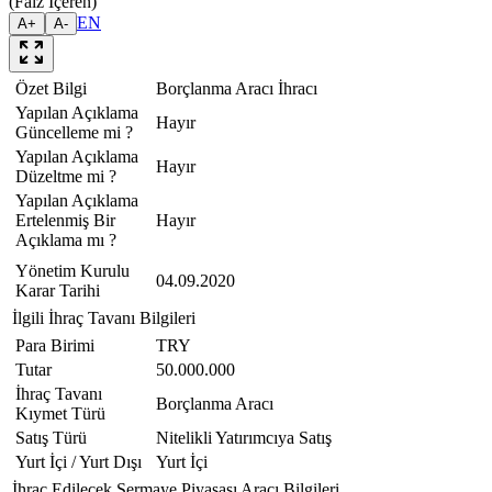
(Faiz İçeren)
EN
A+
A-
Özet Bilgi
Borçlanma Aracı İhracı
Yapılan Açıklama
Hayır
Güncelleme mi ?
Yapılan Açıklama
Hayır
Düzeltme mi ?
Yapılan Açıklama
Ertelenmiş Bir
Hayır
Açıklama mı ?
Yönetim Kurulu
04.09.2020
Karar Tarihi
İlgili İhraç Tavanı Bilgileri
Para Birimi
TRY
Tutar
50.000.000
İhraç Tavanı
Borçlanma Aracı
Kıymet Türü
Satış Türü
Nitelikli Yatırımcıya Satış
Yurt İçi / Yurt Dışı
Yurt İçi
İhraç Edilecek Sermaye Piyasası Aracı Bilgileri