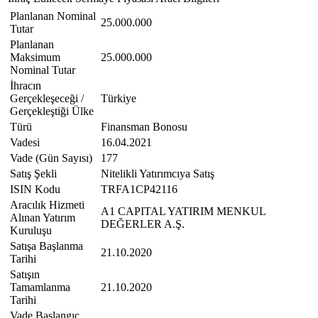
Planlanan Nominal
25.000.000
Tutar
Planlanan
Maksimum
25.000.000
Nominal Tutar
İhracın
Gerçekleşeceği /
Türkiye
Gerçekleştiği Ülke
Türü
Finansman Bonosu
Vadesi
16.04.2021
Vade (Gün Sayısı)
177
Satış Şekli
Nitelikli Yatırımcıya Satış
ISIN Kodu
TRFA1CP42116
Aracılık Hizmeti
A1 CAPITAL YATIRIM MENKUL
Alınan Yatırım
DEĞERLER A.Ş.
Kuruluşu
Satışa Başlanma
21.10.2020
Tarihi
Satışın
Tamamlanma
21.10.2020
Tarihi
Vade Başlangıç