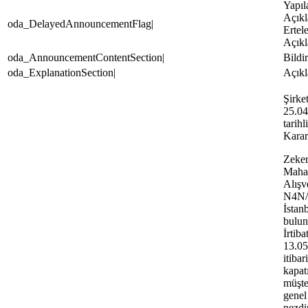
Yapıl
Açık
oda_DelayedAnnouncementFlag|
Ertel
Açık
oda_AnnouncementContentSection|
Bildir
oda_ExplanationSection|
Açıkl
Şirke
25.04
tarih
Kararı
Zeke
Mahal
Alışv
N4N/1
İstan
bulun
İrtib
13.05
itibar
kapat
müşte
genel
nezdi