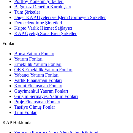
Portföy Yönetim Şirketleri
Bağımsız Denetim Kuruluşları
Tüm Şirketler
Diğer KAP Üyeleri ve İşlem Görmeyen Şirketler
Derecelendirme Şirketleri
Kripto Varlık Hizmet Sağlayıcı
KAP Üyeliği Sona Eren Şirketler
Fonlar
Borsa Yatırım Fonları
Yatırım Fonları
Emeklilik Yatırım Fonları
OKS Emeklilik Yatırım Fonları
Yabancı Yatırım Fonları
Varlık Finansman Fonları
Konut Finansman Fonları
Gayrimenkul Yatırım Fonları
Girişim Sermayesi Yatırım Fonları
Proje Finansman Fonları
Tasfiye Olmuş Fonlar
Tüm Fonlar
KAP Hakkında
Sermaye Piyasası Aracı Alım Satım Bildirimi