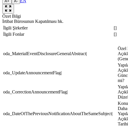
EN
A+
A-
Özet Bilgi
İrtibat Bürosunun Kapatılması hk.
İlgili Şirketler
[]
İlgili Fonlar
[]
Özel
oda_MaterialEventDisclosureGeneralAbstract|
Açıkl
(Gene
Yapıl
Açık
oda_UpdateAnnouncementFlag|
Günc
mi?
Yapıl
oda_CorrectionAnnouncementFlag|
Açık
Düze
Konuy
Daha
oda_DateOfThePreviousNotificationAboutTheSameSubject|
Yapıl
Açık
Tarih