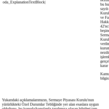
oda_ExplanationTextBlock|
bu hu
sayılı
Kurul
ve Fa
Hakkı
42'nc
beşin
Serma
Kurul
verilm
kurum
nezdi
işlem
gerçe
karar 
Kamu
bilgis
Yukarıdaki açıklamalarımızın, Sermaye Piyasası Kurulu'nun
yürürlükteki Özel Durumlar Tebliğinde yer alan esaslara uygun
olduğunu, bu konuda/konularda tarafımıza ulaşan bilgileri tam