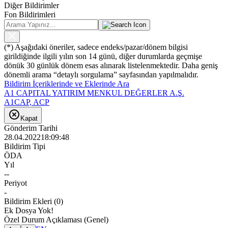
Diğer Bildirimler
Fon Bildirimleri
(*) Aşağıdaki öneriler, sadece endeks/pazar/dönem bilgisi
girildiğinde ilgili yılın son 14 günü, diğer durumlarda geçmişe
dönük 30 günlük dönem esas alınarak listelenmektedir. Daha geniş
dönemli arama “detaylı sorgulama” sayfasından yapılmalıdır.
Bildirim İçeriklerinde ve Eklerinde Ara
A1 CAPITAL YATIRIM MENKUL DEĞERLER A.Ş.
A1CAP, ACP
Kapat
Gönderim Tarihi
28.04.2022
18:09:48
Bildirim Tipi
ÖDA
Yıl
--
Periyot
-
Bildirim Ekleri
(
0
)
Ek Dosya Yok!
Özel Durum Açıklaması (Genel)