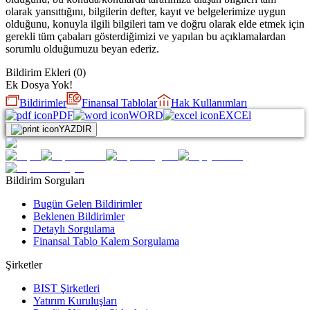
olarak yansıttığını, bilgilerin defter, kayıt ve belgelerimize uygun
olduğunu, konuyla ilgili bilgileri tam ve doğru olarak elde etmek için
gerekli tüm çabaları gösterdiğimizi ve yapılan bu açıklamalardan
sorumlu olduğumuzu beyan ederiz.
Bildirim Ekleri
(
0
)
Ek Dosya Yok!
Bildirimler
Finansal Tablolar
Hak Kullanımları
PDF
WORD
EXCEl
YAZDIR
Bildirim Sorguları
Bugün Gelen Bildirimler
Beklenen Bildirimler
Detaylı Sorgulama
Finansal Tablo Kalem Sorgulama
Şirketler
BIST Şirketleri
Yatırım Kuruluşları