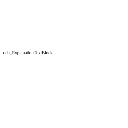
oda_ExplanationTextBlock|