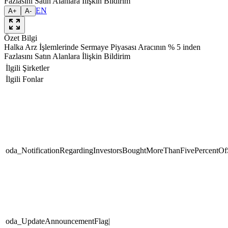
Fazlasını Satın Alanlara İlişkin Bildirim
EN
A+
A-
Özet Bilgi
Halka Arz İşlemlerinde Sermaye Piyasası Aracının % 5 inden
Fazlasını Satın Alanlara İlişkin Bildirim
İlgili Şirketler
İlgili Fonlar
oda_NotificationRegardingInvestorsBoughtMoreThanFivePercentOfS
oda_UpdateAnnouncementFlag|