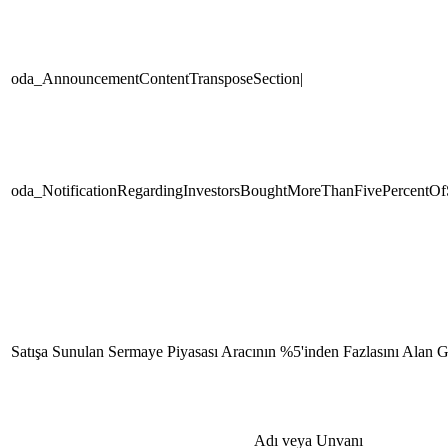
oda_AnnouncementContentTransposeSection|
oda_NotificationRegardingInvestorsBoughtMoreThanFivePercentOfS
Satışa Sunulan Sermaye Piyasası Aracının %5'inden Fazlasını Alan G
Adı veya Unvanı