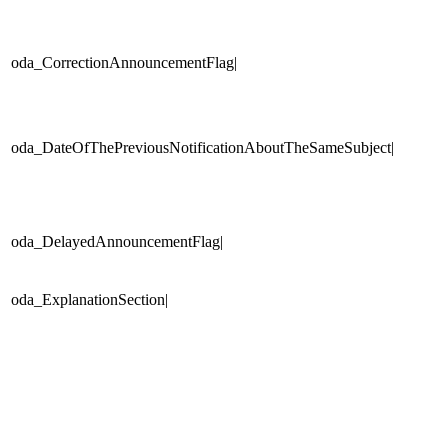
oda_CorrectionAnnouncementFlag|
oda_DateOfThePreviousNotificationAboutTheSameSubject|
oda_DelayedAnnouncementFlag|
oda_ExplanationSection|