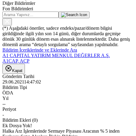
Diğer Bildirimler
Fon Bildirimleri
(*) Aşağıdaki öneriler, sadece endeks/pazar/dönem bilgisi
girildiğinde ilgili yılın son 14 günü, diğer durumlarda geçmişe
dönük 30 günlük dönem esas alınarak listelenmektedir. Daha geniş
dönemli arama “detaylı sorgulama” sayfasından yapılmalıdır.
Bildirim İçeriklerinde ve Eklerinde Ara
A1 CAPITAL YATIRIM MENKUL DEĞERLER A.Ş.
A1CAP, ACP
Kapat
Gönderim Tarihi
29.06.2021
14:47:02
Bildirim Tipi
ÖDA
Yıl
--
Periyot
-
Bildirim Ekleri
(
0
)
Ek Dosya Yok!
Halka Arz İşlemlerinde Sermaye Piyasası Aracının % 5 inden