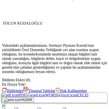
TOLUN KUDALOĞLU
Yukarıdaki açıklamalarımızın, Sermaye Piyasası Kurulu'nun
yürürlükteki Özel Durumlar Tebliğinde yer alan esaslara uygun
olduğunu, bu konuda/konularda tarafımıza ulaşan bilgileri tam
olarak yansıttığını, bilgilerin defter, kayıt ve belgelerimize uygun
olduğunu, konuyla ilgili bilgileri tam ve doğru olarak elde etmek için
gerekli tüm çabaları gösterdiğimizi ve yapılan bu açıklamalardan
sorumlu olduğumuzu beyan ederiz.
Bildirim Ekleri
(
0
)
Ek Dosya Yok!
Bildirimler
Finansal Tablolar
Hak Kullanımları
PDF
WORD
EXCEl
YAZDIR