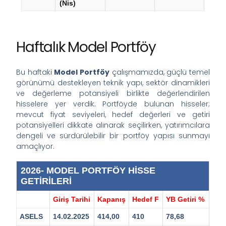
(Nis)
Haftalık Model Portföy
Bu haftaki
Model Portföy
çalışmamızda, güçlü temel
görünümü destekleyen teknik yapı, sektör dinamikleri
ve değerleme potansiyeli birlikte değerlendirilen
hisselere yer verdik. Portföyde bulunan hisseler;
mevcut fiyat seviyeleri, hedef değerleri ve getiri
potansiyelleri dikkate alınarak seçilirken, yatırımcılara
dengeli ve sürdürülebilir bir portföy yapısı sunmayı
amaçlıyor.
2026- MODEL PORTFÖY HİSSE
GETİRİLERİ
Giriş Tarihi
Kapanış
Hedef F
YB Getiri %
ASELS
14.02.2025
414,00
410
78,68