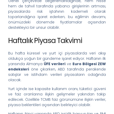
Genel çerçevede değerlendirildiğinde, hem hisse
hem de tahvil tarafında yabancı girişlerinin artması,
piyasalarda risk iştahının kademeli olarak
toparlandığına işaret ederken; bu eğilimin devamı,
önümüzdeki dönemde fiyatlamalar açısından
destekleyici bir unsur olabilir.
Haftalık Piyasa Takvimi
Bu hafta küresel ve yurt içi piyasalarda veri akışı
oldukça yoğun bir gündeme işaret ediyor. Haftanın ilk
yarısında Almanya
ÜFE verileri
ve
Euro Bölgesi ZEW
endeksleri
öne çıkarken, ABD tarafında perakende
satışlar ve istihdam verileri piyasaların odağında
olacak.
Yurt içinde ise kapasite kullanım oranı, tüketici güveni
ve faiz oranlarına ilişkin gelişmeler yakından takip
edilecek. Özellikle TCMB faiz görünümüne ilişkin veriler,
piyasa beklentileri açısından belirleyici olabilir.
Haftanın ikinci yarısında ABD işsizlik başvuruları ve PMI