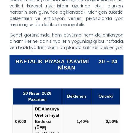
verileri küresel risk iştahı üzerinde etkili olurken,
haftanın son gününde açıklanacak Michigan tüketici
beklentileri ve enflasyon verileri, piyasalarda yön
tayini açısından kritik rol oynayabilir.
Genel görünümde, hem büyüme hem de enflasyon
dinamiklerine dair sinyallerin yoğunlaştığı bu haftada,
veri bazlı fiyatlamaların ön planda kalması bekleniyor.
HAFTALIK PİYASA TAKVİMİ 20 – 24
NİSAN
20 Nisan 2026
Beklenen
Önceki
Pazartesi
DE Almanya
Üretici Fiyat
09:00
Endeksi
1,40%
-0,50%
(ÜFE)