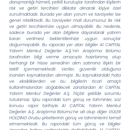
danışmanlığı hizmeti, yetkili kuruluşlar tarafından kişilerin
risk ve getiri tercihleri dikkate alınarak kişiye özel
sunulmaktadır. Burada yer alan yorum ve tavsiyeler ise
genel niteliktedir. Bu tavsiyeler mali durumunuz ile risk
ve getiri tercihlerinize uygun olmayabilir. Bu nedenle,
sadece burada yer alan bilgilere dayanılarak yatırım
kararı verilmesi beklentilerinize uygun sonuçlar
doğurmayabilir. Bu raporda yer alan bilgiler A1 CAPİTAL
Yatırım Menkul Değerler A.Ş.’nin Araştırma Bölümü
tarafından bilgi verme amacıyla hazırlanmış olup
herhangi bir hisse senedinin alım satımına ilişkin bir
teklif içermemektedir. Veriler, güvenilir olduğuna
inanılan kaynaklardan alınmıştır. Bu kaynaklardaki hata
ve eksikliklerden ve bu bilgilerin ticari amaçlı
kullanılmasından doğabilecek zararlardan A1 CAPİTAL
Yatırım Menkul Değerler A.Ş. hiçbir şekilde sorumlu
tutulamaz. İşbu rapordaki tüm görüş ve tahminler, söz
konusu rapor tarihiyle A1 CAPİTAL Yatırım Menkul
Değerler A.Ş. Araştırma Bölümü’ne ait olup diğer GÜLER
HOLDİNG Grubu şirketlerinin görüş ve tahminlerini temsil
etmemektedir. Bu rapordaki tüm görüş ve bilgiler
önceden haber verilmeksizin değiştirilebilir. A1 CAPİTAL