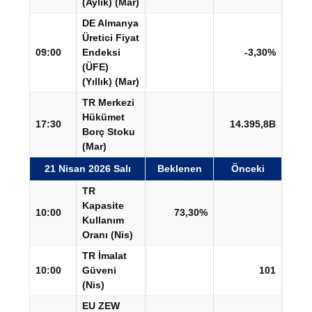
(Aylık) (Mar)
DE Almanya
Üretici Fiyat
09:00
Endeksi
-3,30%
(ÜFE)
(Yıllık) (Mar)
TR Merkezi
Hükümet
17:30
14.395,8B
Borç Stoku
(Mar)
21 Nisan 2026 Salı
Beklenen
Önceki
TR
Kapasite
10:00
73,30%
Kullanım
Oranı (Nis)
TR İmalat
10:00
Güveni
101
(Nis)
EU ZEW