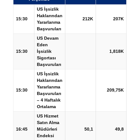
US İşsizlik
Haklarından
15:30
212K
207K
Yararlanma
Başvuruları
US Devam
Eden
15:30
İşsizlik
1,818K
Sigortası
Başvuruları
US İşsizlik
Haklarından
Yararlanma
15:30
209,75K
Başvuruları
– 4 Haftalık
Ortalama
US Hizmet
Satın Alma
16:45
Müdürleri
50,1
49,8
Endeksi