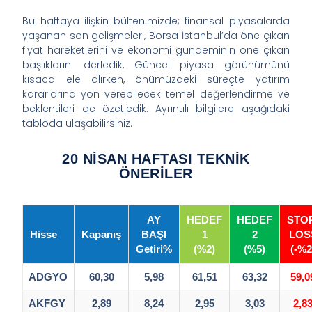
Bu haftaya ilişkin bültenimizde; finansal piyasalarda
yaşanan son gelişmeleri, Borsa İstanbul’da öne çıkan
fiyat hareketlerini ve ekonomi gündeminin öne çıkan
başlıklarını derledik. Güncel piyasa görünümünü
kısaca ele alırken, önümüzdeki süreçte yatırım
kararlarına yön verebilecek temel değerlendirme ve
beklentileri de özetledik. Ayrıntılı bilgilere aşağıdaki
tabloda ulaşabilirsiniz.
20 NİSAN HAFTASI TEKNİK
ÖNERİLER
AY
HEDEF
HEDEF
STO
Hisse
Kapanış
BAŞI
1
2
LOS
Getiri%
(%2)
(%5)
(-%2
ADGYO
60,30
5,98
61,51
63,32
59,0
AKFGY
2,89
8,24
2,95
3,03
2,8