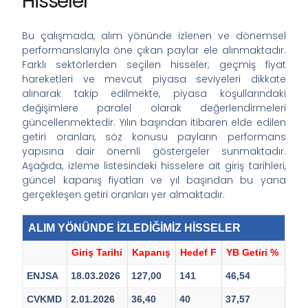
Hisseler
Bu çalışmada, alım yönünde izlenen ve dönemsel
performanslarıyla öne çıkan paylar ele alınmaktadır.
Farklı sektörlerden seçilen hisseler; geçmiş fiyat
hareketleri ve mevcut piyasa seviyeleri dikkate
alınarak takip edilmekte, piyasa koşullarındaki
değişimlere paralel olarak değerlendirmeleri
güncellenmektedir. Yılın başından itibaren elde edilen
getiri oranları, söz konusu payların performans
yapısına dair önemli göstergeler sunmaktadır.
Aşağıda, izleme listesindeki hisselere ait giriş tarihleri,
güncel kapanış fiyatları ve yıl başından bu yana
gerçekleşen getiri oranları yer almaktadır.
ALIM YÖNÜNDE İZLEDİĞİMİZ HİSSELER
Giriş Tarihi
Kapanış
Hedef F
YB Getiri %
ENJSA
18.03.2026
127,00
141
46,54
CVKMD
2.01.2026
36,40
40
37,57