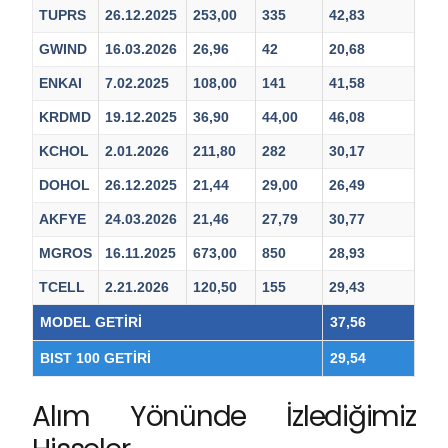
TUPRS
26.12.2025
253,00
335
42,83
GWIND
16.03.2026
26,96
42
20,68
ENKAI
7.02.2025
108,00
141
41,58
KRDMD
19.12.2025
36,90
44,00
46,08
KCHOL
2.01.2026
211,80
282
30,17
DOHOL
26.12.2025
21,44
29,00
26,49
AKFYE
24.03.2026
21,46
27,79
30,77
MGROS
16.11.2025
673,00
850
28,93
TCELL
2.21.2026
120,50
155
29,43
MODEL GETİRİ
37,56
BIST 100 GETİRİ
29,54
Alım Yönünde İzlediğimiz