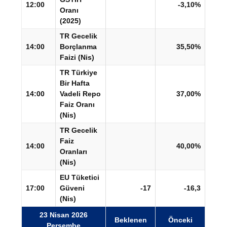
12:00
-3,10%
Oranı
(2025)
TR Gecelik
14:00
Borçlanma
35,50%
Faizi (Nis)
TR Türkiye
Bir Hafta
14:00
Vadeli Repo
37,00%
Faiz Oranı
(Nis)
TR Gecelik
Faiz
14:00
40,00%
Oranları
(Nis)
EU Tüketici
17:00
Güveni
-17
-16,3
(Nis)
23 Nisan 2026
Beklenen
Önceki
Perşembe