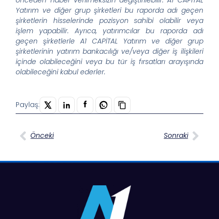
Yatırım ve diğer grup şirketleri bu raporda adı geçen
şirketlerin hisselerinde pozisyon sahibi olabilir veya
işlem yapabilir. Ayrıca, yatırımcılar bu raporda adı
geçen şirketlerle A1 CAPİTAL Yatırım ve diğer grup
şirketlerinin yatırım bankacılığı ve/veya diğer iş ilişkileri
içinde olabileceğini veya bu tür iş fırsatları arayışında
olabileceğini kabul ederler.
Paylaş:
Önceki
Sonraki