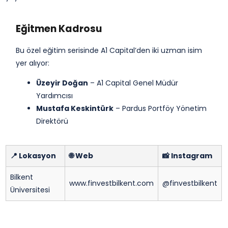
Eğitmen Kadrosu
Bu özel eğitim serisinde A1 Capital’den iki uzman isim
yer alıyor:
Üzeyir Doğan
– A1 Capital Genel Müdür
Yardımcısı
Mustafa Keskintürk
– Pardus Portföy Yönetim
Direktörü
📍 Lokasyon
🌐 Web
📸 Instagram
Bilkent
www.finvestbilkent.com
@finvestbilkent
Üniversitesi