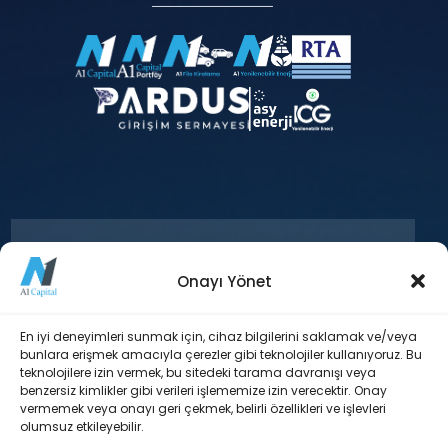
Onayı Yönet
+90 212 371 18 00
En iyi deneyimleri sunmak için, cihaz bilgilerini saklamak ve/veya
bunlara erişmek amacıyla çerezler gibi teknolojiler kullanıyoruz. Bu
teknolojilere izin vermek, bu sitedeki tarama davranışı veya
Esentepe Mah. Büyükdere Cad. Levent
benzersiz kimlikler gibi verileri işlememize izin verecektir. Onay
Plaza Blok No: 173 İç Kapı No: 29 Şişli /
vermemek veya onayı geri çekmek, belirli özellikleri ve işlevleri
İstanbul
olumsuz etkileyebilir.