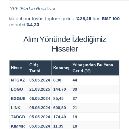
*GG: Gözden Geçiriliyor
Model portföyün toplam getirisi
%26,28
iken
BIST 100
endeksi
%4,33.
Alım Yönünde İzlediğimiz
Hisseler
Giriş
Yılbaşından Bu Yana
Hisse
Kapanış
Tarihi
Getiri (%)
NTGAZ
05.05.2024
8,30
44
LOGO
21.03.2025
144,70
39
EGGUB
06.05.2024
85,45
37
LINK
05.05.2024
600,50
21
TABGD
05.05.2024
174,40
19
KIMMR
05.05.2024
11,35
18