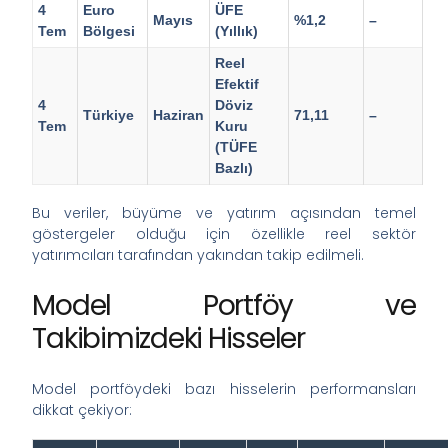
4
Euro
ÜFE
Mayıs
%1,2
–
Tem
Bölgesi
(Yıllık)
Reel
Efektif
4
Döviz
Türkiye
Haziran
71,11
–
Tem
Kuru
(TÜFE
Bazlı)
Bu veriler, büyüme ve yatırım açısından temel
göstergeler olduğu için özellikle reel sektör
yatırımcıları tarafından yakından takip edilmeli.
Model Portföy ve
Takibimizdeki Hisseler
Model portföydeki bazı hisselerin performansları
dikkat çekiyor: