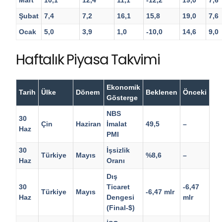
Şubat
7,4
7,2
16,1
15,8
19,0
7,6
Ocak
5,0
3,9
1,0
-10,0
14,6
9,0
Haftalık Piyasa Takvimi
Ekonomik
Tarih
Ülke
Dönem
Beklenen
Önceki
Gösterge
NBS
30
Çin
Haziran
İmalat
49,5
–
Haz
PMI
30
İşsizlik
Türkiye
Mayıs
%8,6
–
Haz
Oranı
Dış
30
Ticaret
-6,47
Türkiye
Mayıs
-6,47 mlr
Haz
Dengesi
mlr
(Final-$)