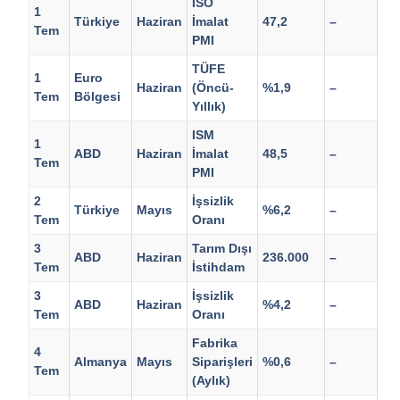
İSO
1
Türkiye
Haziran
İmalat
47,2
–
Tem
PMI
TÜFE
1
Euro
Haziran
(Öncü-
%1,9
–
Tem
Bölgesi
Yıllık)
ISM
1
ABD
Haziran
İmalat
48,5
–
Tem
PMI
2
İşsizlik
Türkiye
Mayıs
%6,2
–
Tem
Oranı
3
Tarım Dışı
ABD
Haziran
236.000
–
Tem
İstihdam
3
İşsizlik
ABD
Haziran
%4,2
–
Tem
Oranı
Fabrika
4
Almanya
Mayıs
Siparişleri
%0,6
–
Tem
(Aylık)