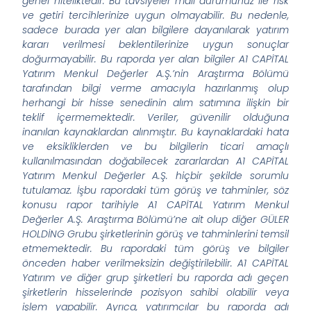
genel niteliktedir. Bu tavsiyeler mali durumunuz ile risk
ve getiri tercihlerinize uygun olmayabilir. Bu nedenle,
sadece burada yer alan bilgilere dayanılarak yatırım
kararı verilmesi beklentilerinize uygun sonuçlar
doğurmayabilir. Bu raporda yer alan bilgiler A1 CAPİTAL
Yatırım Menkul Değerler A.Ş.’nin Araştırma Bölümü
tarafından bilgi verme amacıyla hazırlanmış olup
herhangi bir hisse senedinin alım satımına ilişkin bir
teklif içermemektedir. Veriler, güvenilir olduğuna
inanılan kaynaklardan alınmıştır. Bu kaynaklardaki hata
ve eksikliklerden ve bu bilgilerin ticari amaçlı
kullanılmasından doğabilecek zararlardan A1 CAPİTAL
Yatırım Menkul Değerler A.Ş. hiçbir şekilde sorumlu
tutulamaz. İşbu rapordaki tüm görüş ve tahminler, söz
konusu rapor tarihiyle A1 CAPİTAL Yatırım Menkul
Değerler A.Ş. Araştırma Bölümü’ne ait olup diğer GÜLER
HOLDİNG Grubu şirketlerinin görüş ve tahminlerini temsil
etmemektedir. Bu rapordaki tüm görüş ve bilgiler
önceden haber verilmeksizin değiştirilebilir. A1 CAPİTAL
Yatırım ve diğer grup şirketleri bu raporda adı geçen
şirketlerin hisselerinde pozisyon sahibi olabilir veya
işlem yapabilir. Ayrıca, yatırımcılar bu raporda adı