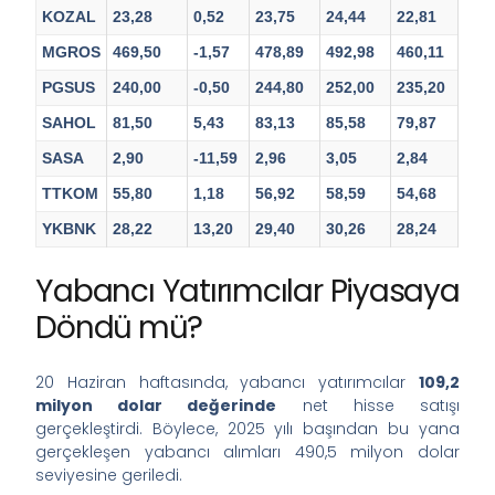
KOZAL
23,28
0,52
23,75
24,44
22,81
MGROS
469,50
-1,57
478,89
492,98
460,11
PGSUS
240,00
-0,50
244,80
252,00
235,20
SAHOL
81,50
5,43
83,13
85,58
79,87
SASA
2,90
-11,59
2,96
3,05
2,84
TTKOM
55,80
1,18
56,92
58,59
54,68
YKBNK
28,22
13,20
29,40
30,26
28,24
Yabancı Yatırımcılar Piyasaya
Döndü mü?
20 Haziran haftasında, yabancı yatırımcılar
109,2
milyon dolar değerinde
net hisse satışı
gerçekleştirdi. Böylece, 2025 yılı başından bu yana
gerçekleşen yabancı alımları 490,5 milyon dolar
seviyesine geriledi.