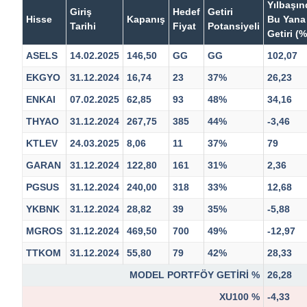
Yılbaşı
Giriş
Hedef
Getiri
Hisse
Kapanış
Bu Yana
Tarihi
Fiyat
Potansiyeli
Getiri (%
ASELS
14.02.2025
146,50
GG
GG
102,07
EKGYO
31.12.2024
16,74
23
37%
26,23
ENKAI
07.02.2025
62,85
93
48%
34,16
THYAO
31.12.2024
267,75
385
44%
-3,46
KTLEV
24.03.2025
8,06
11
37%
79
GARAN
31.12.2024
122,80
161
31%
2,36
PGSUS
31.12.2024
240,00
318
33%
12,68
YKBNK
31.12.2024
28,82
39
35%
-5,88
MGROS
31.12.2024
469,50
700
49%
-12,97
TTKOM
31.12.2024
55,80
79
42%
28,33
MODEL PORTFÖY GETİRİ %
26,28
XU100 %
-4,33