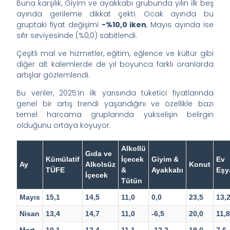
Buna karşılık, Giyim ve ayakkabı grubunda yılın ilk beş
ayında gerileme dikkat çekti. Ocak ayında bu
gruptaki fiyat değişimi
-%10,0 iken
, Mayıs ayında ise
sıfır seviyesinde (%0,0) sabitlendi.
Çeşitli mal ve hizmetler, eğitim, eğlence ve kültür gibi
diğer alt kalemlerde de yıl boyunca farklı oranlarda
artışlar gözlemlendi.
Bu veriler, 2025’in ilk yarısında tüketici fiyatlarında
genel bir artış trendi yaşandığını ve özellikle bazı
temel harcama gruplarında yükselişin belirgin
olduğunu ortaya koyuyor.
Alkollü
Gıda ve
Kümülatif
İçecek
Giyim &
Ev
Ay
Alkolsüz
Konut
TÜFE
&
Ayakkabı
Eşy
İçecek
Tütün
Mayıs
15,1
14,5
11,0
0,0
23,5
13,
Nisan
13,4
14,7
11,0
-6,5
20,0
11,
Mart
10,1
12,4
11,1
-12,2
19,0
7,6