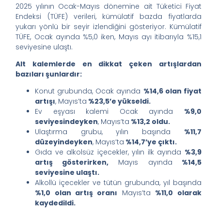
2025 yılının Ocak-Mayıs dönemine ait Tüketici Fiyat
Endeksi (TÜFE) verileri, kümülatif bazda fiyatlarda
yukarı yönlü bir seyir izlendiğini gösteriyor. Kümülatif
TÜFE, Ocak ayında %5,0 iken, Mayıs ayı itibarıyla %15,1
seviyesine ulaştı.
Alt kalemlerde en dikkat çeken artışlardan
bazıları şunlardır:
Konut grubunda, Ocak ayında
%14,6 olan fiyat
artışı
, Mayıs’ta
%23,5’e yükseldi.
Ev eşyası kalemi Ocak ayında
%9,0
seviyesindeyken
, Mayıs’ta
%13,2 oldu.
Ulaştırma grubu, yılın başında
%11,7
düzeyindeyken
, Mayıs’ta
%14,7’ye çıktı.
Gıda ve alkolsüz içecekler, yılın ilk ayında
%3,9
artış gösterirken,
Mayıs ayında
%14,5
seviyesine ulaştı.
Alkollü içecekler ve tütün grubunda, yıl başında
%1,0 olan artış oranı
Mayıs’ta
%11,0 olarak
kaydedildi.