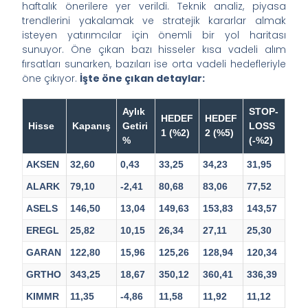
haftalık önerilere yer verildi. Teknik analiz, piyasa
trendlerini yakalamak ve stratejik kararlar almak
isteyen yatırımcılar için önemli bir yol haritası
sunuyor. Öne çıkan bazı hisseler kısa vadeli alım
fırsatları sunarken, bazıları ise orta vadeli hedefleriyle
öne çıkıyor.
İşte öne çıkan detaylar:
Aylık
STOP-
HEDEF
HEDEF
Hisse
Kapanış
Getiri
LOSS
1 (%2)
2 (%5)
%
(-%2)
AKSEN
32,60
0,43
33,25
34,23
31,95
ALARK
79,10
-2,41
80,68
83,06
77,52
ASELS
146,50
13,04
149,63
153,83
143,57
EREGL
25,82
10,15
26,34
27,11
25,30
GARAN
122,80
15,96
125,26
128,94
120,34
GRTHO
343,25
18,67
350,12
360,41
336,39
KIMMR
11,35
-4,86
11,58
11,92
11,12