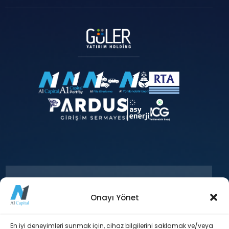
Onayı Yönet
+90 212 371 18 00
En iyi deneyimleri sunmak için, cihaz bilgilerini saklamak ve/veya