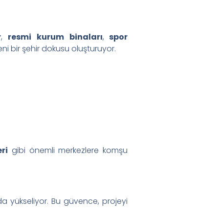
r
,
resmi kurum binaları
,
spor
i bir şehir dokusu oluşturuyor.
ri
gibi önemli merkezlere komşu
da yükseliyor. Bu güvence, projeyi