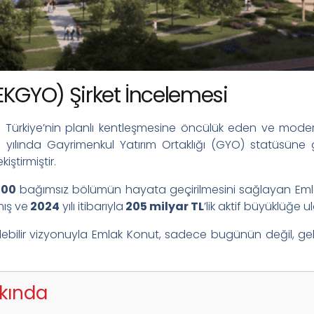
KGYO) Şirket İncelemesi
 Türkiye’nin planlı kentleşmesine öncülük eden ve modern
2
yılında Gayrimenkul Yatırım Ortaklığı (GYO) statüsüne 
iştirmiştir.
000
bağımsız bölümün hayata geçirilmesini sağlayan Emlak 
ış ve
2024
yılı itibarıyla
205 milyar TL
’lik aktif büyüklüğe ul
lebilir vizyonuyla Emlak Konut, sadece bugünün değil, ge
kında