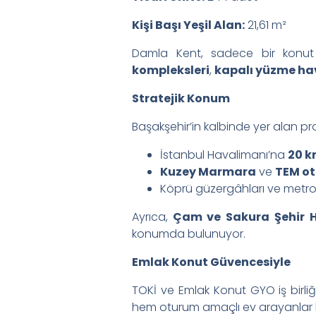
Kişi Başı Yeşil Alan:
21,61 m²
Damla Kent, sadece bir konut 
kompleksleri
,
kapalı yüzme ha
Stratejik Konum
Başakşehir’in kalbinde yer alan pro
İstanbul Havalimanı’na
20 
Kuzey Marmara
ve
TEM ot
Köprü güzergâhları ve metro h
Ayrıca,
Çam ve Sakura Şehir H
konumda bulunuyor.
Emlak Konut Güvencesiyle
TOKİ ve Emlak Konut GYO iş birliğ
hem oturum amaçlı ev arayanlar he