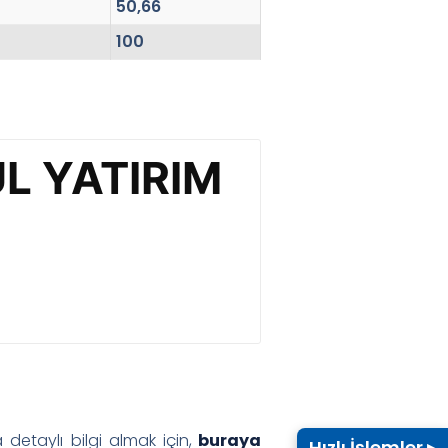
50,66
100
 detaylı bilgi almak için,
buraya
Hızlı İşlemler ▸