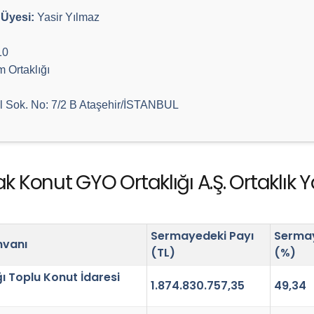
Üyesi:
Yasir Yılmaz
10
 Ortaklığı
 Sok. No: 7/2 B Ataşehir/İSTANBUL
k Konut GYO Ortaklığı A.Ş. Ortaklık Y
Sermayedeki Payı
Sermay
nvanı
(TL)
(%)
ğı Toplu Konut İdaresi
1.874.830.757,35
49,34