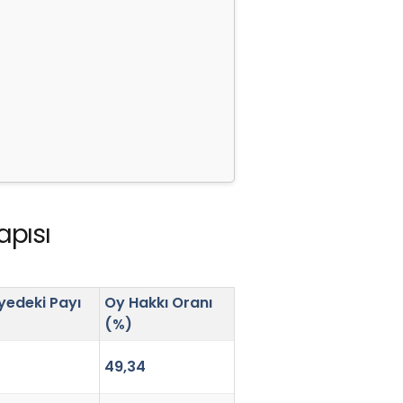
apısı
edeki Payı
Oy Hakkı Oranı
(%)
49,34