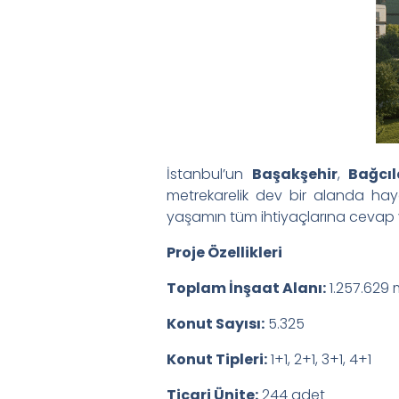
İstanbul’un
Başakşehir
,
Bağcıl
metrekarelik dev bir alanda h
yaşamın tüm ihtiyaçlarına cevap v
Proje Özellikleri
Toplam İnşaat Alanı:
1.257.629 
Konut Sayısı:
5.325
Konut Tipleri:
1+1, 2+1, 3+1, 4+1
Ticari Ünite:
244 adet