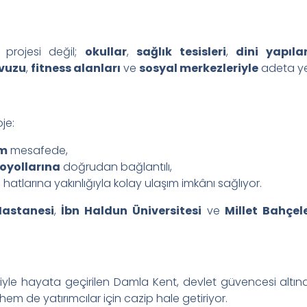
projesi değil;
okullar
,
sağlık tesisleri
,
dini yapıla
vuzu
,
fitness alanları
ve
sosyal merkezleriyle
adeta yen
je:
km
mesafede,
oyollarına
doğrudan bağlantılı,
atlarına yakınlığıyla kolay ulaşım imkânı sağlıyor.
astanesi
,
İbn Haldun Üniversitesi
ve
Millet Bahçele
iyle hayata geçirilen Damla Kent, devlet güvencesi altın
m de yatırımcılar için cazip hale getiriyor.