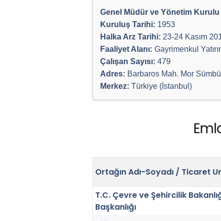
Genel Müdür ve Yönetim Kurulu 
Kuruluş Tarihi:
1953
Halka Arz Tarihi:
23-24 Kasım 20
Faaliyet Alanı:
Gayrimenkul Yatırım
Çalışan Sayısı:
479
Adres:
Barbaros Mah. Mor Sümbül
Merkez:
Türkiye (İstanbul)
Emla
Ortağın Adı-Soyadı / Ticaret U
T.C. Çevre ve Şehircilik Bakanlı
Başkanlığı