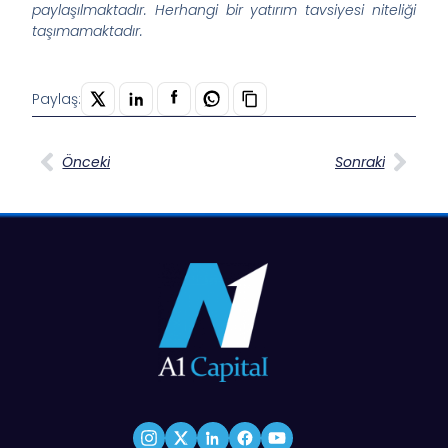
paylaşılmaktadır. Herhangi bir yatırım tavsiyesi niteliği
taşımamaktadır.
Paylaş:
Önceki
Sonraki