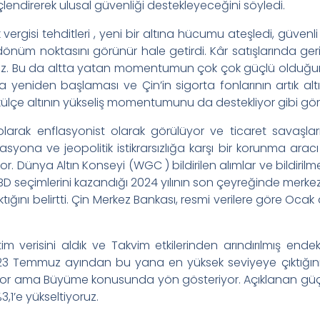
çlendirerek ulusal güvenliği destekleyeceğini söyledi.
rgisi tehditleri , yeni bir altına hücumu ateşledi, güvenli l
dönüm noktasını görünür hale getirdi. Kâr satışlarında geri
 Bu da altta yatan momentumun çok çok güçlü olduğunu 
a yeniden başlaması ve Çin’in sigorta fonlarının artık a
ler külçe altının yükseliş momentumunu da destekliyor gibi g
olarak enflasyonist olarak görülüyor ve ticaret savaşlar
asyona ve jeopolitik istikrarsızlığa karşı bir korunma arac
rıyor. Dünya Altın Konseyi (WGC ) bildirilen alımlar ve bildi
 seçimlerini kazandığı 2024 yılının son çeyreğinde merkez b
ktığını belirtti. Çin Merkez Bankası, resmi verilere göre Oca
im verisini aldık ve Takvim etkilerinden arındırılmış ende
023 Temmuz ayından bu yana en yüksek seviyeye çıktığını
yor ama Büyüme konusunda yön gösteriyor. Açıklanan güç
1’e yükseltiyoruz.