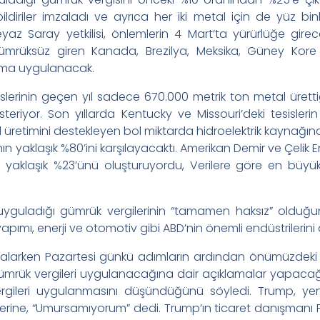
ildiriler imzaladı ve ayrıca her iki metal için de yüz b
Beyaz Saray yetkilisi, önlemlerin 4 Mart’ta yürürlüğe gire
ümrüksüz giren Kanada, Brezilya, Meksika, Güney Kore v
yuma uygulanacak.
islerinin geçen yıl sadece 670.000 metrik ton metal ürettiğ
riyor. Son yıllarda Kentucky ve Missouri’deki tesisler
al üretimini destekleyen bol miktarda hidroelektrik kaynağı
ın yaklaşık %80’ini karşılayacaktı. Amerikan Demir ve Çelik E
in yaklaşık %23’ünü oluşturuyordu, Verilere göre en büyük
yguladığı gümrük vergilerinin “tamamen haksız” olduğunu
ı, enerji ve otomotiv gibi ABD’nin önemli endüstrilerini d
alarken Pazartesi günkü adımların ardından önümüzdeki i
gümrük vergileri uygulanacağına dair açıklamalar yapacağın
gileri uygulanmasını düşündüğünü söyledi. Trump, yeni t
üzerine, “Umursamıyorum” dedi. Trump’ın ticaret danışmanı P