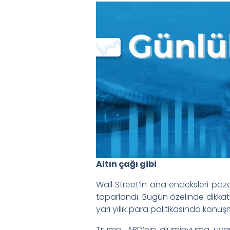
Altın çağı gibi
Wall Street’in ana endeksleri paz
toparlandı. Bugün özelinde dikkat
yarı yıllık para politikasında kon
Trump, ABD’nin alüminyuma uygul