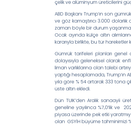
çelik ve alüminyum üreticilerini gü
ABD Başkanı Trump’ın son gümrük ve
ve göz kamaştırıcı 3.000 dolarlık 
zaman böyle bir durum yaşanmaz.
Ocak ayında külçe altın alımların
kararıyla birlikte, bu tür hareket
Gümrük tarifeleri planları genel 
dolayısıyla geleneksel olarak enfl
liman varlıklarına olan talebi artı
yaptığı hesaplamada, Trump’ın ABD
yıla göre % 54 artarak 333 tona çı
üste altın ekledi.
Dün TUIK’den Aralık sanaayii üret
geneline yayılınca %7,0’lik ve 2
piyasa üzerinde pek etki yaratmı
olan GSYİH büyüme tahminimizi %3,