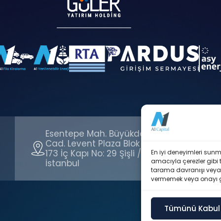
Esentepe Mah. Büyükdere
Cad. Levent Plaza Blok No:
i
173 İç Kapı No: 29 Şişli /
En iyi deneyimleri sunm
amacıyla çerezler gibi te
İstanbul
tarama davranışı veya be
vermemek veya onayı geri 
Tümünü Kabul