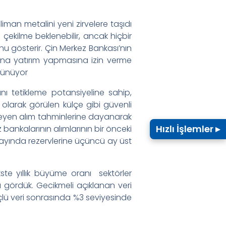
iman metalini yeni zirvelere taşıdı
 çekilme beklenebilir, ancak hiçbir
gösterir. Çin Merkez Bankası’nın
ltına yatırım yapmasına izin verme
örünüyor
ını tetikleme potansiyeline sahip,
ı olarak görülen külçe gibi güvenli
rilmeyen alım tahminlerine dayanarak
Hızlı İşlemler ▸
ankalarının alımlarının bir önceki
k ayında rezervlerine üçüncü ay üst
kste yıllık büyüme oranı sektörler
 gördük. Gecikmeli açıklanan veri
lü veri sonrasında %3 seviyesinde