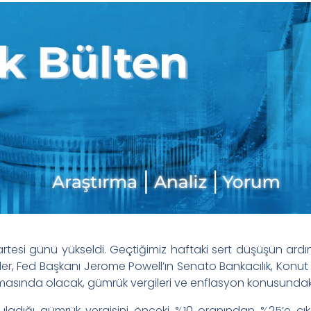
artesi günü yükseldi. Geçtiğimiz haftaki sert düşüşün ard
ler, Fed Başkanı Jerome Powell’ın Senato Bankacılık, Konut 
uşmasında olacak, gümrük vergileri ve enflasyon konusundak
adığı gümrük vergisini önceki %10 oranından %25’e çıkar