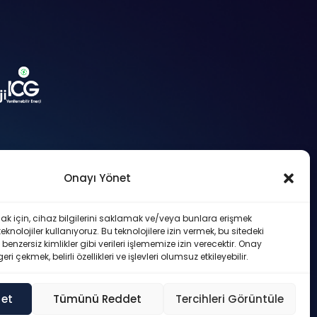
Onayı Yönet
nfo@a1capital.com.tr
ak için, cihaz bilgilerini saklamak ve/veya bunlara erişmek
knolojiler kullanıyoruz. Bu teknolojilere izin vermek, bu sitedeki
nzersiz kimlikler gibi verileri işlememize izin verecektir. Onay
çekmek, belirli özellikleri ve işlevleri olumsuz etkileyebilir.
 et
Tümünü Reddet
Tercihleri Görüntüle