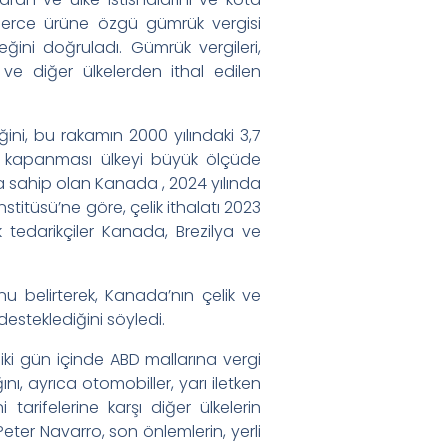
inlerce ürüne özgü gümrük vergisi
ceğini doğruladı. Gümrük vergileri,
e diğer ülkelerden ithal edilen
ini, bu rakamın 2000 yılındaki 3,7
in kapanması ülkeyi büyük ölçüde
na sahip olan Kanada , 2024 yılında
nstitüsü’ne göre, çelik ithalatı 2023
 tedarikçiler Kanada, Brezilya ve
 belirterek, Kanada’nın çelik ve
esteklediğini söyledi.
ki gün içinde ABD mallarına vergi
ı, ayrıca otomobiller, yarı iletken
arifelerine karşı diğer ülkelerin
eter Navarro, son önlemlerin, yerli