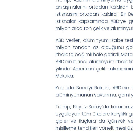
anlaşmalarını ortadan kaldıran b
istisnasını ortadan kaldırdı. Bir 
istisnalar kapsamında ABD’ye g
milyonlarca ton çelik ve alümin
ABD verileri, alüminyum izabe tes
milyon tondan az olduğunu göste
ithalata bağımlı hale getirdi. Met
ABD’nin birincil alüminyum ithalatın
yılında Amerikan çelik tüketimin
Meksika.
Kanada Sanayi Bakanı, ABD’nin u
alüminyumunun savunma, gemi yapım
Trump, Beyaz Saray’da kararı imz
uygulayan tüm ülkelere karşılıklı 
çipler ve ilaçlara da gümrük ver
misilleme tehditleri yöneltilmesi 