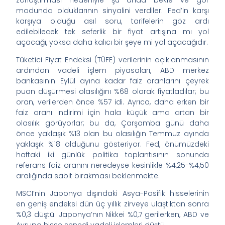
zorlaştırması nedeniyle şu anda bekle ve gör
modunda olduklarının sinyalini verdiler. Fed’in karşı
karşıya olduğu asıl soru, tarifelerin göz ardı
edilebilecek tek seferlik bir fiyat artışına mı yol
açacağı, yoksa daha kalıcı bir şeye mi yol açacağıdır.
Tüketici Fiyat Endeksi (TÜFE) verilerinin açıklanmasının
ardından vadeli işlem piyasaları, ABD merkez
bankasının Eylül ayına kadar faiz oranlarını çeyrek
puan düşürmesi olasılığını %68 olarak fiyatladılar; bu
oran, verilerden önce %57 idi. Ayrıca, daha erken bir
faiz oranı indirimi için hala küçük ama artan bir
olasılık görüyorlar; bu da, Çarşamba günü daha
önce yaklaşık %13 olan bu olasılığın Temmuz ayında
yaklaşık %18 olduğunu gösteriyor. Fed, önümüzdeki
haftaki iki günlük politika toplantısının sonunda
referans faiz oranını neredeyse kesinlikle %4,25-%4,50
aralığında sabit bırakması beklenmekte.
MSCI’nin Japonya dışındaki Asya-Pasifik hisselerinin
en geniş endeksi dün üç yıllık zirveye ulaştıktan sonra
%0,3 düştü. Japonya’nın Nikkei %0,7 gerilerken, ABD ve