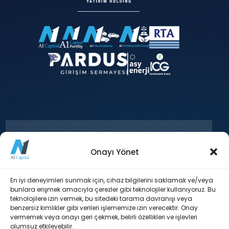
Onayı Yönet
+90 212 371 18 00
En iyi deneyimleri sunmak için, cihaz bilgilerini saklamak ve/veya
bunlara erişmek amacıyla çerezler gibi teknolojiler kullanıyoruz. Bu
teknolojilere izin vermek, bu sitedeki tarama davranışı veya
Esentepe Mah. Büyükdere Cad. Levent
benzersiz kimlikler gibi verileri işlememize izin verecektir. Onay
Plaza Blok No: 173 İç Kapı No: 29 Şişli /
vermemek veya onayı geri çekmek, belirli özellikleri ve işlevleri
İstanbul
olumsuz etkileyebilir.