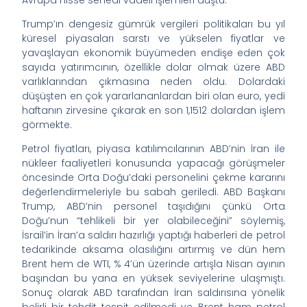
Avrupa hisse senedi vadeli işlemleri düştü.
Trump’ın dengesiz gümrük vergileri politikaları bu yıl
küresel piyasaları sarstı ve yükselen fiyatlar ve
yavaşlayan ekonomik büyümeden endişe eden çok
sayıda yatırımcının, özellikle dolar olmak üzere ABD
varlıklarından çıkmasına neden oldu. Dolardaki
düşüşten en çok yararlananlardan biri olan euro, yedi
haftanın zirvesine çıkarak en son 1,1512 dolardan işlem
görmekte.
Petrol fiyatları, piyasa katılımcılarının ABD’nin İran ile
nükleer faaliyetleri konusunda yapacağı görüşmeler
öncesinde Orta Doğu’daki personelini çekme kararını
değerlendirmeleriyle bu sabah geriledi. ABD Başkanı
Trump, ABD’nin personel taşıdığını çünkü Orta
Doğu’nun “tehlikeli bir yer olabileceğini” söylemiş,
İsrail’in İran’a saldırı hazırlığı yaptığı haberleri de petrol
tedarikinde aksama olasılığını artırmış ve dün hem
Brent hem de WTI, % 4’ün üzerinde artışla Nisan ayının
başından bu yana en yüksek seviyelerine ulaşmıştı.
Sonuç olarak ABD tarafından İran saldırısına yönelik