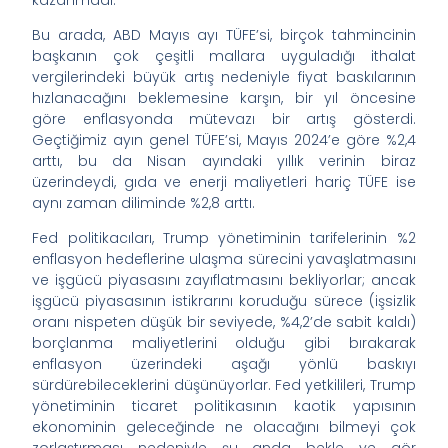
kazanmadı.
Bu arada, ABD Mayıs ayı TÜFE’si, birçok tahmincinin
başkanın çok çeşitli mallara uyguladığı ithalat
vergilerindeki büyük artış nedeniyle fiyat baskılarının
hızlanacağını beklemesine karşın, bir yıl öncesine
göre enflasyonda mütevazı bir artış gösterdi.
Geçtiğimiz ayın genel TÜFE’si, Mayıs 2024’e göre %2,4
arttı, bu da Nisan ayındaki yıllık verinin biraz
üzerindeydi, gıda ve enerji maliyetleri hariç TÜFE ise
aynı zaman diliminde %2,8 arttı.
Fed politikacıları, Trump yönetiminin tarifelerinin %2
enflasyon hedeflerine ulaşma sürecini yavaşlatmasını
ve işgücü piyasasını zayıflatmasını bekliyorlar; ancak
işgücü piyasasının istikrarını koruduğu sürece (işsizlik
oranı nispeten düşük bir seviyede, %4,2’de sabit kaldı)
borçlanma maliyetlerini olduğu gibi bırakarak
enflasyon üzerindeki aşağı yönlü baskıyı
sürdürebileceklerini düşünüyorlar. Fed yetkilileri, Trump
yönetiminin ticaret politikasının kaotik yapısının
ekonominin geleceğinde ne olacağını bilmeyi çok