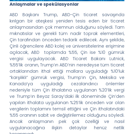
Anlaşmalar ve spekülasyonlar
ABD Başkanı Trump, ABD-Çin ticaret savaşında
kırılgan bir ateşkesi yeniden tesis eden bir ticaret
anlaşmasından çok memnun olduğunu söyledi. Tam
mıknatıslar ve gerekli tüm nadir toprak elementleri,
Çin tarafından önceden tedarik edilecek. Aynı şekilde,
Çinli öğrencilere ABD kolej ve üniversitelerine erişimine
açılacak, ABD toplamda %55, Çin ise %10 gümrük
vergisi uygulayacak. ABD Ticaret Bakanı Lutnick,
%55’lik oranın, Trump’ın ABD’nin neredeyse tüm ticaret
ortaklarından ithal ettiği mallara uyguladığı %10’luk
“karşılıklı” gümrük vergisi, Trump’ın Çin, Meksika ve
Kanada’ya uyguladığı cezalandırıcı önlemler
nedeniyle tüm Çin ithalatına uygulanan %20’lik vergi
ve Trump’ın Beyaz Saray’daki ilk döneminde Çin’den
yapılan ithalata uygulanan %25’lik önceden var olan
vergilerin toplamını temsil ettiğini ve Çin ithalatındaki
%55 oranının sabit ve değiştirilemez olduğunu söyledi.
Ancak anlaşmanın pek çok özelliği ve nasıl
uygulanacağına ilişkin detaylar henüz netlik