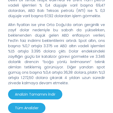
belirli bir tehdit tespit edilmedi ve Brent ham petrol
vadeli işlemleri % 0,4 düşüşle varil başına 69,47
dolardan, ABD Batı Teksas petrolü (WTI) ise % 0,3
düşüşle varil başına 67,92 dolardan işlem görmekte.
Altın fiyatları ise yine Orta Doğu’da artan gerginlik ve
zayıf dolar nedeniyle bu sabah da yükselirken,
beklenenden düşük gelen ABD enflasyon verileri,
Fed’in faiz indirimi beklentilerini artırdı. Spot altın, ons
başına %0,7 artışla 3.375 ve ABD altın vadeli işlemleri
%1,5 artışla 3.395 dolara çıktı. Dolar endeksindeki
zayıflığın güçlü bir katalizör görevi görmekte ve 3.346
dolarlık direncin “boğa yönlü kırılmasının” teknik
alımları tetiklemiş görünüyor. Diğer yandan spot
gümüş ons başına %0,4 artışla 36,38 dolara, platin %1,3
artışla 1.272,50 dolara çıkarak 4 yıldan uzun süredir
zirvede kalmaya devam etmekte.
Analizin Tamamını İndir
Tüm Analizler