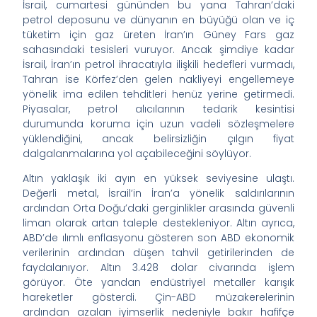
İsrail, cumartesi gününden bu yana Tahran’daki
petrol deposunu ve dünyanın en büyüğü olan ve iç
tüketim için gaz üreten İran’ın Güney Fars gaz
sahasındaki tesisleri vuruyor. Ancak şimdiye kadar
İsrail, İran’ın petrol ihracatıyla ilişkili hedefleri vurmadı,
Tahran ise Körfez’den gelen nakliyeyi engellemeye
yönelik ima edilen tehditleri henüz yerine getirmedi.
Piyasalar, petrol alıcılarının tedarik kesintisi
durumunda koruma için uzun vadeli sözleşmelere
yüklendiğini, ancak belirsizliğin çılgın fiyat
dalgalanmalarına yol açabileceğini söylüyor.
Altın yaklaşık iki ayın en yüksek seviyesine ulaştı.
Değerli metal, İsrail’in İran’a yönelik saldırılarının
ardından Orta Doğu’daki gerginlikler arasında güvenli
liman olarak artan taleple destekleniyor. Altın ayrıca,
ABD’de ılımlı enflasyonu gösteren son ABD ekonomik
verilerinin ardından düşen tahvil getirilerinden de
faydalanıyor. Altın 3.428 dolar civarında işlem
görüyor. Öte yandan endüstriyel metaller karışık
hareketler gösterdi. Çin-ABD müzakerelerinin
ardından azalan iyimserlik nedeniyle bakır hafifçe