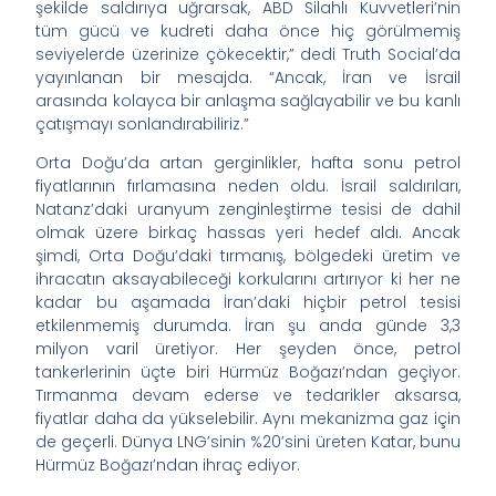
şekilde saldırıya uğrarsak, ABD Silahlı Kuvvetleri’nin
tüm gücü ve kudreti daha önce hiç görülmemiş
seviyelerde üzerinize çökecektir,” dedi Truth Social’da
yayınlanan bir mesajda. “Ancak, İran ve İsrail
arasında kolayca bir anlaşma sağlayabilir ve bu kanlı
çatışmayı sonlandırabiliriz.”
Orta Doğu’da artan gerginlikler, hafta sonu petrol
fiyatlarının fırlamasına neden oldu. İsrail saldırıları,
Natanz’daki uranyum zenginleştirme tesisi de dahil
olmak üzere birkaç hassas yeri hedef aldı. Ancak
şimdi, Orta Doğu’daki tırmanış, bölgedeki üretim ve
ihracatın aksayabileceği korkularını artırıyor ki her ne
kadar bu aşamada İran’daki hiçbir petrol tesisi
etkilenmemiş durumda. İran şu anda günde 3,3
milyon varil üretiyor. Her şeyden önce, petrol
tankerlerinin üçte biri Hürmüz Boğazı’ndan geçiyor.
Tırmanma devam ederse ve tedarikler aksarsa,
fiyatlar daha da yükselebilir. Aynı mekanizma gaz için
de geçerli. Dünya LNG’sinin %20’sini üreten Katar, bunu
Hürmüz Boğazı’ndan ihraç ediyor.