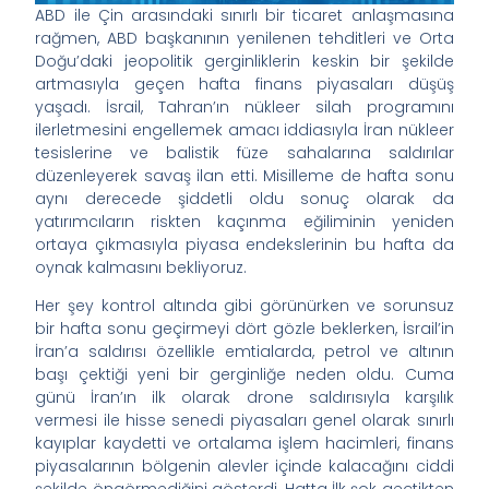
ABD ile Çin arasındaki sınırlı bir ticaret anlaşmasına
rağmen, ABD başkanının yenilenen tehditleri ve Orta
Doğu’daki jeopolitik gerginliklerin keskin bir şekilde
artmasıyla geçen hafta finans piyasaları düşüş
yaşadı. İsrail, Tahran’ın nükleer silah programını
ilerletmesini engellemek amacı iddiasıyla İran nükleer
tesislerine ve balistik füze sahalarına saldırılar
düzenleyerek savaş ilan etti. Misilleme de hafta sonu
aynı derecede şiddetli oldu sonuç olarak da
yatırımcıların riskten kaçınma eğiliminin yeniden
ortaya çıkmasıyla piyasa endekslerinin bu hafta da
oynak kalmasını bekliyoruz.
Her şey kontrol altında gibi görünürken ve sorunsuz
bir hafta sonu geçirmeyi dört gözle beklerken, İsrail’in
İran’a saldırısı özellikle emtialarda, petrol ve altının
başı çektiği yeni bir gerginliğe neden oldu. Cuma
günü İran’ın ilk olarak drone saldırısıyla karşılık
vermesi ile hisse senedi piyasaları genel olarak sınırlı
kayıplar kaydetti ve ortalama işlem hacimleri, finans
piyasalarının bölgenin alevler içinde kalacağını ciddi