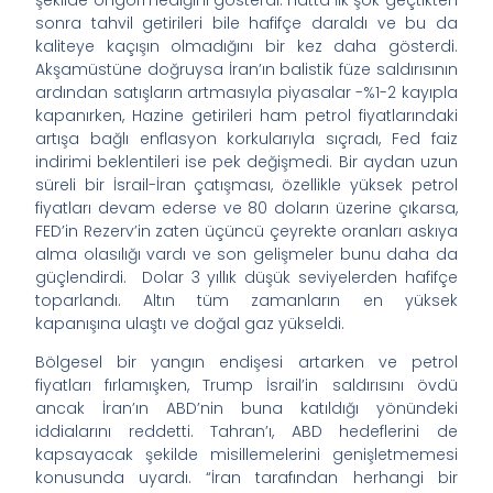
şekilde öngörmediğini gösterdi. Hatta İlk şok geçtikten
sonra tahvil getirileri bile hafifçe daraldı ve bu da
kaliteye kaçışın olmadığını bir kez daha gösterdi.
Akşamüstüne doğruysa İran’ın balistik füze saldırısının
ardından satışların artmasıyla piyasalar -%1-2 kayıpla
kapanırken, Hazine getirileri ham petrol fiyatlarındaki
artışa bağlı enflasyon korkularıyla sıçradı, Fed faiz
indirimi beklentileri ise pek değişmedi. Bir aydan uzun
süreli bir İsrail-İran çatışması, özellikle yüksek petrol
fiyatları devam ederse ve 80 doların üzerine çıkarsa,
FED’in Rezerv’in zaten üçüncü çeyrekte oranları askıya
alma olasılığı vardı ve son gelişmeler bunu daha da
güçlendirdi. Dolar 3 yıllık düşük seviyelerden hafifçe
toparlandı. Altın tüm zamanların en yüksek
kapanışına ulaştı ve doğal gaz yükseldi.
Bölgesel bir yangın endişesi artarken ve petrol
fiyatları fırlamışken, Trump İsrail’in saldırısını övdü
ancak İran’ın ABD’nin buna katıldığı yönündeki
iddialarını reddetti. Tahran’ı, ABD hedeflerini de
kapsayacak şekilde misillemelerini genişletmemesi
konusunda uyardı. “İran tarafından herhangi bir