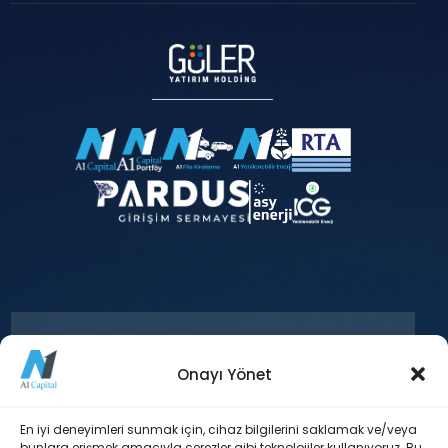
Onayı Yönet
+90 212 371 18 00
En iyi deneyimleri sunmak için, cihaz bilgilerini saklamak ve/veya
bunlara erişmek amacıyla çerezler gibi teknolojiler kullanıyoruz. Bu