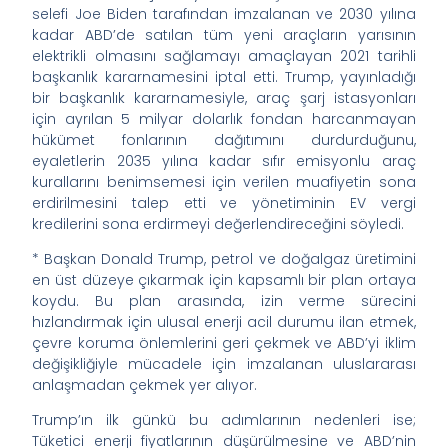
selefi Joe Biden tarafından imzalanan ve 2030 yılına
kadar ABD’de satılan tüm yeni araçların yarısının
elektrikli olmasını sağlamayı amaçlayan 2021 tarihli
başkanlık kararnamesini iptal etti. Trump, yayınladığı
bir başkanlık kararnamesiyle, araç şarj istasyonları
için ayrılan 5 milyar dolarlık fondan harcanmayan
hükümet fonlarının dağıtımını durdurduğunu,
eyaletlerin 2035 yılına kadar sıfır emisyonlu araç
kurallarını benimsemesi için verilen muafiyetin sona
erdirilmesini talep etti ve yönetiminin EV vergi
kredilerini sona erdirmeyi değerlendireceğini söyledi.
* Başkan Donald Trump, petrol ve doğalgaz üretimini
en üst düzeye çıkarmak için kapsamlı bir plan ortaya
koydu. Bu plan arasında, izin verme sürecini
hızlandırmak için ulusal enerji acil durumu ilan etmek,
çevre koruma önlemlerini geri çekmek ve ABD’yi iklim
değişikliğiyle mücadele için imzalanan uluslararası
anlaşmadan çekmek yer alıyor.
Trump’ın ilk günkü bu adımlarının nedenleri ise;
Tüketici enerji fiyatlarının düşürülmesine ve ABD’nin