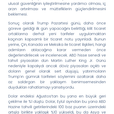
ulusal güvenliğinin iyileştirilmesine yardımcı olması, iç
arzın artırılması ve müttefiklerin güçlendirilmesini
beklemesi.
Sonuç olarak Trump Pazartesi günü, daha önce
göreve geldiği ilk gün yapacağını belirttiği, kilit ticaret
ortaklarına derhal yeni tarifeler uygulamaktan
kaçınan kapsamlı bir ticaret notu yayınladı. Bunun
yerine, Çin, Kanada ve Meksika ile ticaret ilişkileri, hangi
adımların atılacağına karar vermeden önce
değerlendirilecek ve incelenecek. ABD hisse senedi ve
tahvil piyasaları dün Martin Luther King Jr. Günü
nedeniyle kapalıydı ancak döviz piyasaları açıktı ve
doların genel olarak sert düşüşü, yatırımcıların
Trump’ın gümrük tarifeleri söylemini azaltarak daha
az saldırgan bir yaklaşım benimsemesinden
duydukları rahatlamayı yansıtıyordu.
Dolar endeksi Ağustos’tan bu yana en büyük geri
çekilme ile ​​%1 düştü. Dolar, Eylül ayından bu yana ABD
Hazine tahvili getirilerindeki 100 baz puanın üzerindeki
artışla birlikte yaklaşık %10 yükseldi, bu da Asya ve