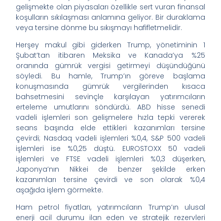
gelişmekte olan piyasaları özellikle sert vuran finansal
koşulların sıkılaşması anlamına geliyor. Bir duraklama
veya tersine dönme bu sıkışmayı hafifletmelidir.
Herşey makul gibi giderken Trump, yönetiminin 1
Şubat’tan itibaren Meksika ve Kanada’ya %25
oranında gümrük vergisi getirmeyi düşündüğünü
söyledi. Bu hamle, Trump’ın göreve başlama
konuşmasında gümrük vergilerinden kısaca
bahsetmesini sevinçle karşılayan yatırımcıların
erteleme umutlarını söndürdü. ABD hisse senedi
vadeli işlemleri son gelişmelere hızla tepki vererek
seans başında elde ettikleri kazanımları tersine
çevirdi; Nasdaq vadeli işlemleri %0,4, S&P 500 vadeli
işlemleri ise %0,25 düştü. EUROSTOXX 50 vadeli
işlemleri ve FTSE vadeli işlemleri %0,3 düşerken,
Japonya’nın Nikkei de benzer şekilde erken
kazanımları tersine çevirdi ve son olarak %0,4
aşağıda işlem görmekte.
Ham petrol fiyatları, yatırımcıların Trump’ın ulusal
enerji acil durumu ilan eden ve stratejik rezervleri