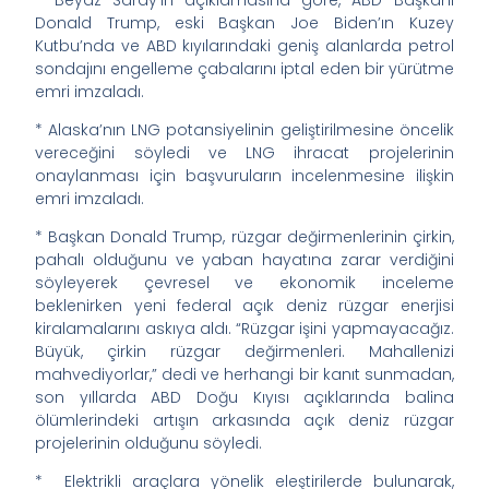
* Beyaz Saray’ın açıklamasına göre, ABD Başkanı
Donald Trump, eski Başkan Joe Biden’ın Kuzey
Kutbu’nda ve ABD kıyılarındaki geniş alanlarda petrol
sondajını engelleme çabalarını iptal eden bir yürütme
emri imzaladı.
* Alaska’nın LNG potansiyelinin geliştirilmesine öncelik
vereceğini söyledi ve LNG ihracat projelerinin
onaylanması için başvuruların incelenmesine ilişkin
emri imzaladı.
* Başkan Donald Trump, rüzgar değirmenlerinin çirkin,
pahalı olduğunu ve yaban hayatına zarar verdiğini
söyleyerek çevresel ve ekonomik inceleme
beklenirken yeni federal açık deniz rüzgar enerjisi
kiralamalarını askıya aldı. “Rüzgar işini yapmayacağız.
Büyük, çirkin rüzgar değirmenleri. Mahallenizi
mahvediyorlar,” dedi ve herhangi bir kanıt sunmadan,
son yıllarda ABD Doğu Kıyısı açıklarında balina
ölümlerindeki artışın arkasında açık deniz rüzgar
projelerinin olduğunu söyledi.
* Elektrikli araçlara yönelik eleştirilerde bulunarak,