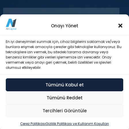
Onayı Yönet
+90 212 371 18 00
En iyi deneyimleri sunmak için, cihaz bilgilerini saklamak ve/veya
bunlara erişmek amacıyla çerezler gibi teknolojiler kullanıyoruz. Bu
teknolojilere izin vermek, bu sitedeki tarama davranışı veya
Esentepe Mah. Büyükdere Cad. Levent
benzersiz kimlikler gibi verileri işlememize izin verecektir. Onay
Plaza Blok No: 173 İç Kapı No: 29 Şişli /
vermemek veya onayı geri çekmek, belirli özellikleri ve işlevleri
İstanbul
olumsuz etkileyebilir.
Tümünü Kabul et
info@a1capital.com.tr
Tümünü Reddet
Tercihleri Görüntüle
© 2026 A1 Capital Yatırım Menkul Değerler A.Ş. – Tüm hakları
saklıdır.
Hızlı İşlemler ▸
Çerez Politikası
Gizlilik Politikası ve Kullanım Koşulları