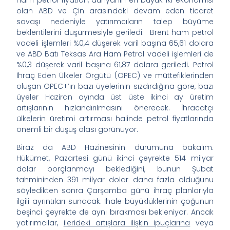
Ham petrol fiyatları, dünyanın en büyük iki ekonomisi
olan ABD ve Çin arasındaki devam eden ticaret
savaşı nedeniyle yatırımcıların talep büyüme
beklentilerini düşürmesiyle geriledi. Brent ham petrol
vadeli işlemleri %0,4 düşerek varil başına 65,61 dolara
ve ABD Batı Teksas Ara Ham Petrol vadeli işlemleri de
%0,3 düşerek varil başına 61,87 dolara geriledi. Petrol
İhraç Eden Ülkeler Örgütü (OPEC) ve müttefiklerinden
oluşan OPEC+’ın bazı üyelerinin sızdırdığına göre, bazı
üyeler Haziran ayında üst üste ikinci ay üretim
artışlarının hızlandırılmasını önerecek. İhracatçı
ülkelerin üretimi artırması halinde petrol fiyatlarında
önemli bir düşüş olası görünüyor.
Biraz da ABD Hazinesinin durumuna bakalım.
Hükümet, Pazartesi günü ikinci çeyrekte 514 milyar
dolar borçlanmayı beklediğini, bunun Şubat
tahmininden 391 milyar dolar daha fazla olduğunu
söyledikten sonra Çarşamba günü ihraç planlarıyla
ilgili ayrıntıları sunacak. İhale büyüklüklerinin çoğunun
beşinci çeyrekte de aynı bırakması bekleniyor. Ancak
yatırımcılar,
ilerideki artışlara ilişkin ipuçlarına
veya