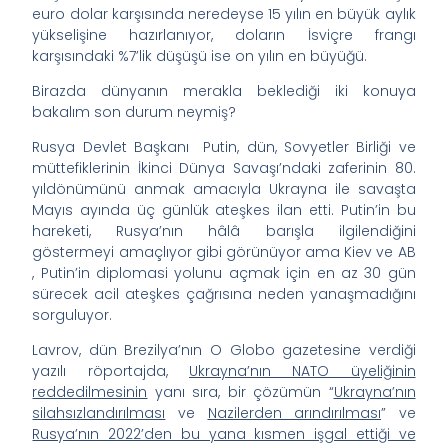
euro dolar karşısında neredeyse 15 yılın en büyük aylık
yükselişine hazırlanıyor, doların İsviçre frangı
karşısındaki %7’lik düşüşü ise on yılın en büyüğü.
Birazda dünyanın merakla beklediği iki konuya
bakalım son durum neymiş?
Rusya Devlet Başkanı Putin, dün, Sovyetler Birliği ve
müttefiklerinin İkinci Dünya Savaşı’ndaki zaferinin 80.
yıldönümünü anmak amacıyla Ukrayna ile savaşta
Mayıs ayında üç günlük ateşkes ilan etti. Putin’in bu
hareketi, Rusya’nın hâlâ barışla ilgilendiğini
göstermeyi amaçlıyor gibi görünüyor ama Kiev ve AB
, Putin’in diplomasi yolunu açmak için en az 30 gün
sürecek acil ateşkes çağrısına neden yanaşmadığını
sorguluyor.
Lavrov, dün Brezilya’nın O Globo gazetesine verdiği
yazılı röportajda,
Ukrayna’nın NATO üyeliğinin
reddedilmesinin
yanı sıra, bir çözümün “
Ukrayna’nın
silahsızlandırılması
ve
Nazilerden arındırılması
” ve
Rusya’nın 2022’den bu yana kısmen işgal ettiği ve