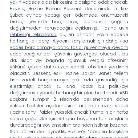
yakın vadede olası bir kesinti olasılığına
odaklanacak.
Hazine, Hazine Bakanı Bessent döneminde ilk kez
Şubat ayında yaptığı geri ödemede, önümüzdeki
birkaç çeyrekte borç ihraç planlarının çoğunu
değiştirmeden koruyacağını açıklamıştı.
Hazine aynı
rehberliği tekrarlarsa
, bu, en azından yakın vadede
herhangi bir borç ihtiyacını karşılamak için
daha kısa
vadeli borçlanmaya daha fazla güvenmeye devam
edebileceğine dair güvenin göstergesi olacaktır
; bu
da, Nisan ayı başında “gümrük vergisi öfkesinin”
yükünü çeken daha uzun vadeli tahvillere yardımcı
olacaktır. Bessent, eski Hazine Bakanı Janet Yellen’ı
kısa vadeli borçlanmaya çok fazla güvendiği için
eleştirmişti ancak şu ana kadar bu politikayı
değiştirmeye yönelik herhangi bir plan belirtmedi. ABD
Başkanı Trump’ın 2 Nisan’da beklenenden daha
yüksek tarifeler açıklamasının ardından uzun vadeli
Hazine tahvili faizleri yükseldi, ancak Trump’ın bir hafta
sonra çoğu ülke için 90 gün boyunca faiz artışlarını
durduracağını söylemesinin ardından istikrar kazandı.
Son dönemdeki oynaklık, Hazine’yi “paranın karşılığını