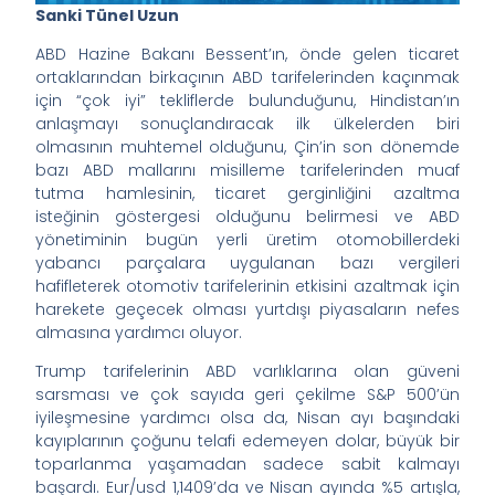
Sanki Tünel Uzun
ABD Hazine Bakanı Bessent’ın, önde gelen ticaret
ortaklarından birkaçının ABD tarifelerinden kaçınmak
için “çok iyi” tekliflerde bulunduğunu, Hindistan’ın
anlaşmayı sonuçlandıracak ilk ülkelerden biri
olmasının muhtemel olduğunu, Çin’in son dönemde
bazı ABD mallarını misilleme tarifelerinden muaf
tutma hamlesinin, ticaret gerginliğini azaltma
isteğinin göstergesi olduğunu belirmesi ve ABD
yönetiminin bugün yerli üretim otomobillerdeki
yabancı parçalara uygulanan bazı vergileri
hafifleterek otomotiv tarifelerinin etkisini azaltmak için
harekete geçecek olması yurtdışı piyasaların nefes
almasına yardımcı oluyor.
Trump tarifelerinin ABD varlıklarına olan güveni
sarsması ve çok sayıda geri çekilme S&P 500’ün
iyileşmesine yardımcı olsa da, Nisan ayı başındaki
kayıplarının çoğunu telafi edemeyen dolar, büyük bir
toparlanma yaşamadan sadece sabit kalmayı
başardı. Eur/usd 1,1409’da ve Nisan ayında %5 artışla,