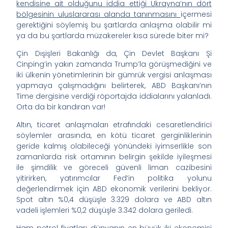
kendisine ait olduğunu iddia ettiği Ukrayna’nın dört
bölgesinin uluslararası alanda tanınmasını
içermesi
gerektiğini söylemiş bu şartlarda anlaşma olabilir mi
ya da bu şartlarda müzakereler kısa sürede biter mi?
Çin Dışişleri Bakanlığı da, Çin Devlet Başkanı Şi
Cinping’in yakın zamanda Trump’la görüşmediğini ve
iki ülkenin yönetimlerinin bir gümrük vergisi anlaşması
yapmaya çalışmadığını belirterek, ABD Başkanı’nın
Time dergisine verdiği röportajda iddialarını yalanladı.
Orta da bir kandıran var!
Altın, ticaret anlaşmaları etrafındaki cesaretlendirici
söylemler arasında, en kötü ticaret gerginliklerinin
geride kalmış olabileceği yönündeki iyimserlikle son
zamanlarda risk ortamının belirgin şekilde iyileşmesi
ile şimdilik ve göreceli güvenli liman cazibesini
yitirirken, yatırımcılar Fed’in politika yolunu
değerlendirmek için ABD ekonomik verilerini bekliyor.
Spot altın %0,4 düşüşle 3.329 dolara ve ABD altın
vadeli işlemleri %0,2 düşüşle 3.342 dolara geriledi.