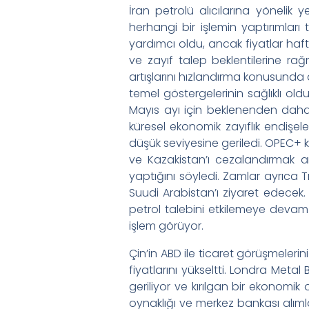
İran petrolü alıcılarına yönelik 
herhangi bir işlemin yaptırımlar
yardımcı oldu, ancak fiyatlar ha
ve zayıf talep beklentilerine rağ
artışlarını hızlandırma konusunda a
temel göstergelerinin sağlıklı old
Mayıs ayı için beklenenden daha 
küresel ekonomik zayıflık endişel
düşük seviyesine geriledi. OPEC+ k
ve Kazakistan’ı cezalandırmak am
yaptığını söyledi. Zamlar ayrıca 
Suudi Arabistan’ı ziyaret edecek
petrol talebini etkilemeye devam
işlem görüyor.
Çin’in ABD ile ticaret görüşmeleri
fiyatlarını yükseltti. Londra Metal
geriliyor ve kırılgan bir ekonomi
oynaklığı ve merkez bankası alımlar