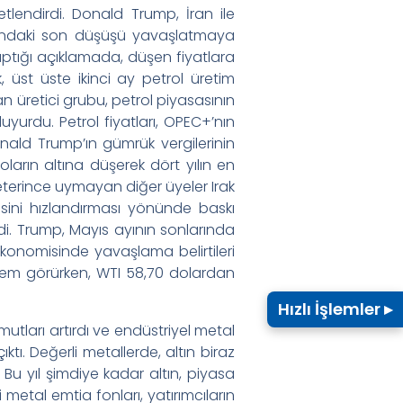
etlendirdi. Donald Trump, İran ile
larındaki son düşüşü yavaşlatmaya
ptığı açıklamada, düşen fiyatlara
, üst üste ikinci ay petrol üretim
an üretici grubu, petrol piyasasının
uyurdu. Petrol fiyatları, OPEC+’nın
nald Trump’ın gümrük vergilerinin
ların altına düşerek dört yılın en
yeterince uymayan diğer üyeler Irak
esini hızlandırması yönünde baskı
di. Trump, Mayıs ayının sonlarında
konomisinde yavaşlama belirtileri
şlem görürken, WTI 58,70 dolardan
Hızlı İşlemler ▸
utları artırdı ve endüstriyel metal
ktı. Değerli metallerde, altın biraz
Bu yıl şimdiye kadar altın, piyasa
 metal emtia fonları, yatırımcıların