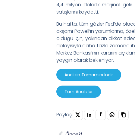
4,4 milyon dolarlık marjinal gel
satışlarını kaydetti.
Bu hafta, tüm gözler Fed’de olaca
akşamı Powell’ın yorumlarına, öze
olduğu için, yakından dikkat ede
dolayısıyla daha fazla zamana ih
Merkez Bankası’nın kararını açıkla
yaygın olarak bekleniyor.
Analizin Tamamını İndir
Tüm Analizler
Paylaş:
Önceki