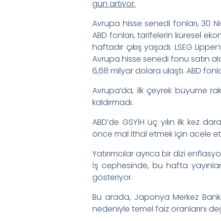
gün artıyor.
Avrupa hisse senedi fonları, 30 N
ABD fonları, tarifelerin küresel e
haftadır çıkış yaşadı. LSEG Lippe
Avrupa hisse senedi fonu satın ala
6,68 milyar dolara ulaştı. ABD fonla
Avrupa’da, ilk çeyrek büyüme raka
kaldırmadı.
ABD’de GSYİH üç yılın ilk kez dara
önce mal ithal etmek için acele e
Yatırımcılar ayrıca bir dizi enflasy
İş cephesinde, bu hafta yayınlanan
gösteriyor.
Bu arada, Japonya Merkez Banka
nedeniyle temel faiz oranlarını de