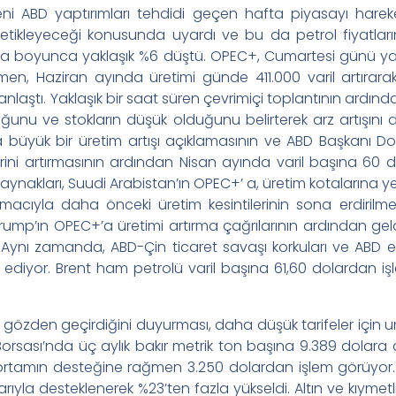
yeni ABD yaptırımları tehdidi geçen hafta piyasayı harek
ı tetikleyeceği konusunda uyardı ve bu da petrol fiyat
fta boyunca yaklaşık %6 düştü. OPEC+, Cumartesi günü ya
men, Haziran ayında üretimi günde 411.000 varil artırarak
nlaştı. Yaklaşık bir saat süren çevrimiçi toplantının ardınd
uğunu ve stokların düşük olduğunu belirterek arz artışını d
büyük bir üretim artışı açıklamasının ve ABD Başkanı Do
erini artırmasının ardından Nisan ayında varil başına 60 do
aynakları, Suudi Arabistan’ın OPEC+’ a, üretim kotalarına 
acıyla daha önceki üretim kesintilerinin sona erdirilm
Trump’ın OPEC+’a üretimi artırma çağrılarının ardından gel
. Aynı zamanda, ABD-Çin ticaret savaşı korkuları ve ABD e
 ediyor. Brent ham petrolü varil başına 61,60 dolardan i
ni gözden geçirdiğini duyurması, daha düşük tarifeler için um
 Borsası’nda üç aylık bakır metrik ton başına 9.389 dolara çı
k ortamın desteğine rağmen 3.250 dolardan işlem görüyor. 
ıyla desteklenerek %23’ten fazla yükseldi. Altın ve kıymetli