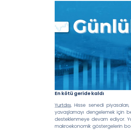
En kötü geride kaldı
Yurtdışı
, Hisse senedi piyasaları
yavaşlamayı dengelemek için be
desteklenmeye devam ediyor. Yatır
makroekonomik göstergelerin bo