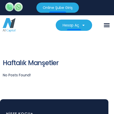
Online Şube Giriş
Hesap Aç
Haftalık Manşetler
No Posts Found!
HİSSE KOÇU+