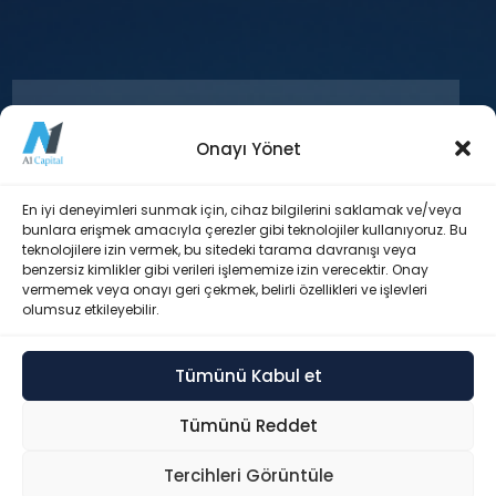
Onayı Yönet
+90 212 371 18 00
En iyi deneyimleri sunmak için, cihaz bilgilerini saklamak ve/veya
bunlara erişmek amacıyla çerezler gibi teknolojiler kullanıyoruz. Bu
teknolojilere izin vermek, bu sitedeki tarama davranışı veya
Esentepe Mah. Büyükdere Cad. Levent
benzersiz kimlikler gibi verileri işlememize izin verecektir. Onay
Plaza Blok No: 173 İç Kapı No: 29 Şişli /
vermemek veya onayı geri çekmek, belirli özellikleri ve işlevleri
İstanbul
olumsuz etkileyebilir.
Tümünü Kabul et
info@a1capital.com.tr
Tümünü Reddet
Tercihleri Görüntüle
© 2026 A1 Capital Yatırım Menkul Değerler A.Ş. – Tüm hakları