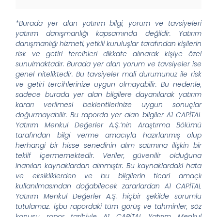
*Burada yer alan yatırım bilgi, yorum ve tavsiyeleri
yatırım danışmanlığı kapsamında değildir. Yatırım
danışmanlığı hizmeti, yetkili kuruluşlar tarafından kişilerin
risk ve getiri tercihleri dikkate alınarak kişiye özel
sunulmaktadır. Burada yer alan yorum ve tavsiyeler ise
genel niteliktedir. Bu tavsiyeler mali durumunuz ile risk
ve getiri tercihlerinize uygun olmayabilir. Bu nedenle,
sadece burada yer alan bilgilere dayanılarak yatırım
kararı verilmesi beklentilerinize uygun sonuçlar
doğurmayabilir. Bu raporda yer alan bilgiler A1 CAPİTAL
Yatırım Menkul Değerler A.Ş.’nin Araştırma Bölümü
tarafından bilgi verme amacıyla hazırlanmış olup
herhangi bir hisse senedinin alım satımına ilişkin bir
teklif içermemektedir. Veriler, güvenilir olduğuna
inanılan kaynaklardan alınmıştır. Bu kaynaklardaki hata
ve eksikliklerden ve bu bilgilerin ticari amaçlı
kullanılmasından doğabilecek zararlardan A1 CAPİTAL
Yatırım Menkul Değerler A.Ş. hiçbir şekilde sorumlu
tutulamaz. İşbu rapordaki tüm görüş ve tahminler, söz
konusu rapor tarihiyle A1 CAPİTAL Yatırım Menkul