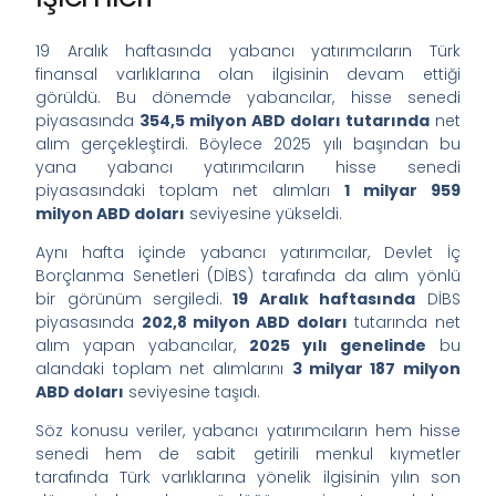
19 Aralık haftasında yabancı yatırımcıların Türk
finansal varlıklarına olan ilgisinin devam ettiği
görüldü. Bu dönemde yabancılar, hisse senedi
piyasasında
354,5 milyon ABD doları tutarında
net
alım gerçekleştirdi. Böylece 2025 yılı başından bu
yana yabancı yatırımcıların hisse senedi
piyasasındaki toplam net alımları
1 milyar 959
milyon ABD doları
seviyesine yükseldi.
Aynı hafta içinde yabancı yatırımcılar, Devlet İç
Borçlanma Senetleri (DİBS) tarafında da alım yönlü
bir görünüm sergiledi.
19 Aralık haftasında
DİBS
piyasasında
202,8 milyon ABD doları
tutarında net
alım yapan yabancılar,
2025 yılı genelinde
bu
alandaki toplam net alımlarını
3 milyar 187 milyon
ABD doları
seviyesine taşıdı.
Söz konusu veriler, yabancı yatırımcıların hem hisse
senedi hem de sabit getirili menkul kıymetler
tarafında Türk varlıklarına yönelik ilgisinin yılın son