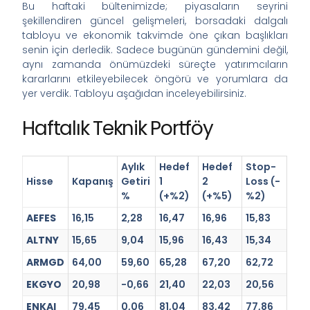
Bu haftaki bültenimizde; piyasaların seyrini
şekillendiren güncel gelişmeleri, borsadaki dalgalı
tabloyu ve ekonomik takvimde öne çıkan başlıkları
senin için derledik. Sadece bugünün gündemini değil,
aynı zamanda önümüzdeki süreçte yatırımcıların
kararlarını etkileyebilecek öngörü ve yorumlara da
yer verdik. Tabloyu aşağıdan inceleyebilirsiniz.
Haftalık Teknik Portföy
Aylık
Hedef
Hedef
Stop-
Hisse
Kapanış
Getiri
1
2
Loss (-
%
(+%2)
(+%5)
%2)
AEFES
16,15
2,28
16,47
16,96
15,83
ALTNY
15,65
9,04
15,96
16,43
15,34
ARMGD
64,00
59,60
65,28
67,20
62,72
EKGYO
20,98
-0,66
21,40
22,03
20,56
ENKAI
79,45
0,06
81,04
83,42
77,86