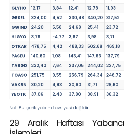
GLYHO
12,17
3,84
12,41
12,78
11,93
GRSEL
324,00
4,52
330,48
340,20
317,52
GWIND
24,20
5,58
24,68
25,41
23,72
HLGYO
3,79
-4,77
3,87
3,98
3,71
OTKAR
478,75
4,42
488,33
502,69
469,18
PASEU
140,60
1,08
143,41
147,63
137,79
TABGD
232,40
7,64
237,05
244,02
227,75
TOASO
251,75
9,55
256,79
264,34
246,72
VAKBN
30,20
4,93
30,80
31,71
29,60
YEOTK
37,06
2,43
37,80
38,91
36,32
Not: Bu içerik yatırım tavsiyesi değildir.
29 Aralık Haftası Yabancı
İşlemleri