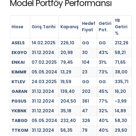
Model Portföy Performansı
YB
Hedef
Getiri
Hisse
Giriş Tarihi
Kapanış
Getiri
Fiyat
Pot.
%
ASELS
14.02.2025
226,10
GG
GG
212,26
EKGYO
31.12.2024
20,98
30
43%
58,21
ENKAI
07.02.2025
79,45
104
31%
71,65
KIMMR
05.05.2024
13,29
23
73%
38,00
KTLEV
24.03.2025
19,59
GG
GG
335,71
GARAN
31.12.2024
139,40
202
45%
16,20
PGSUS
31.12.2024
204,50
361
77%
-3,99
YKBNK
31.12.2024
35,18
47
32%
14,89
TABGD
05.05.2024
232,40
326
40%
58,30
TTKOM
31.12.2024
56,35
79
40%
29,60