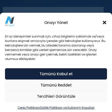
Onayı Yönet
+90 212 371 18 00
En iyi deneyimleri sunmak için, cihaz bilgilerini saklamak ve/veya
bunlara erişmek amacıyla çerezler gibi teknolojiler kullanıyoruz. Bu
teknolojilere izin vermek, bu sitedeki tarama davranışı veya
Esentepe Mah. Büyükdere Cad. Levent
benzersiz kimlikler gibi verileri işlememize izin verecektir. Onay
Plaza Blok No: 173 İç Kapı No: 29 Şişli /
vermemek veya onayı geri çekmek, belirli özellikleri ve işlevleri
İstanbul
olumsuz etkileyebilir.
Tümünü Kabul et
info@a1capital.com.tr
Tümünü Reddet
Tercihleri Görüntüle
© 2026 A1 Capital Yatırım Menkul Değerler A.Ş. – Tüm hakları
saklıdır.
Hızlı İşlemler ▸
Çerez Politikası
Gizlilik Politikası ve Kullanım Koşulları