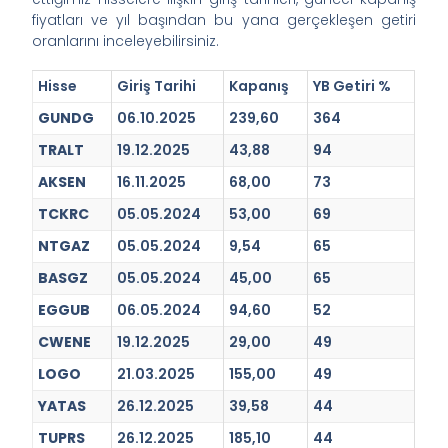
fiyatları ve yıl başından bu yana gerçekleşen getiri
oranlarını inceleyebilirsiniz.
Hisse
Giriş Tarihi
Kapanış
YB Getiri %
GUNDG
06.10.2025
239,60
364
TRALT
19.12.2025
43,88
94
AKSEN
16.11.2025
68,00
73
TCKRC
05.05.2024
53,00
69
NTGAZ
05.05.2024
9,54
65
BASGZ
05.05.2024
45,00
65
EGGUB
06.05.2024
94,60
52
CWENE
19.12.2025
29,00
49
LOGO
21.03.2025
155,00
49
YATAS
26.12.2025
39,58
44
TUPRS
26.12.2025
185,10
44