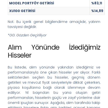
MODEL PORTFÖY GETİRİSİ
%83,11
XU100 GETİRİSİ
%14,89
Not: Bu içerik genel bilgilendirme amaçlıdır, yatırım
tavsiyesi değildir.
*GG: Gözden Geçiriliyor
Alım Yönünde İzlediğimiz
Hisseler
Bu listede, alım yönünde yakından izlediğimiz ve
performanslarıyla öne çıkan hisseler yer alıyor. Farklı
sektörlerden seçilen bu hisseler, geçmiş dönem
getirileri ve mevcut fiyat seviyeleriyle dikkat çekerken,
piyasa koşullarına bağlı olarak izlenmeye devam
ediliyor. Yıl başından bu yana oluşan getiri
performansları, hisselerin güçlü ve zayıf yönlerine dair
önemli ipuçları sunuyor. Aşağıda, alım tarafında takip
ettiğimiz hisselere ilişkin giriş tarihleri, güncel kapanış