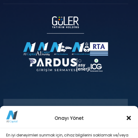
Onayı Yönet
+90 212 371 18 00
En iyi deneyimleri sunmak için, cihaz bilgilerini saklamak ve/veya