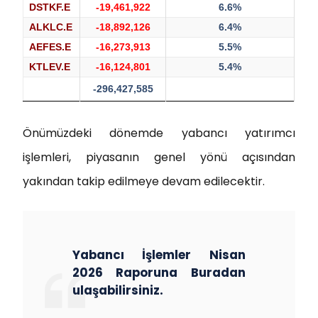
DSTKF.E
-19,461,922
6.6%
ALKLC.E
-18,892,126
6.4%
AEFES.E
-16,273,913
5.5%
KTLEV.E
-16,124,801
5.4%
-296,427,585
Önümüzdeki dönemde yabancı yatırımcı
işlemleri, piyasanın genel yönü açısından
yakından takip edilmeye devam edilecektir.
Yabancı İşlemler Nisan
2026 Raporuna Buradan
ulaşabilirsiniz.