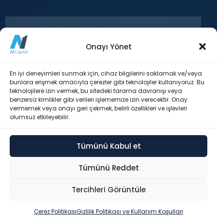
Onayı Yönet
+90 212 371 18 00
En iyi deneyimleri sunmak için, cihaz bilgilerini saklamak ve/veya
bunlara erişmek amacıyla çerezler gibi teknolojiler kullanıyoruz. Bu
teknolojilere izin vermek, bu sitedeki tarama davranışı veya
Esentepe Mah. Büyükdere Cad. Levent
benzersiz kimlikler gibi verileri işlememize izin verecektir. Onay
Plaza Blok No: 173 İç Kapı No: 29 Şişli /
vermemek veya onayı geri çekmek, belirli özellikleri ve işlevleri
İstanbul
olumsuz etkileyebilir.
Tümünü Kabul et
info@a1capital.com.tr
Tümünü Reddet
Tercihleri Görüntüle
© 2026 A1 Capital Yatırım Menkul Değerler A.Ş. – Tüm hakları
saklıdır.
Hızlı İşlemler ▸
Çerez Politikası
Gizlilik Politikası ve Kullanım Koşulları