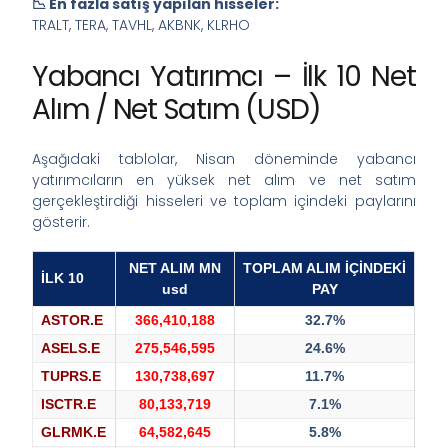
📉 En fazla satış yapılan hisseler:
TRALT, TERA, TAVHL, AKBNK, KLRHO
Yabancı Yatırımcı – İlk 10 Net
Alım / Net Satım (USD)
Aşağıdaki tablolar, Nisan döneminde yabancı
yatırımcıların en yüksek net alım ve net satım
gerçekleştirdiği hisseleri ve toplam içindeki paylarını
gösterir.
NET ALIM MN
TOPLAM ALIM İÇİNDEKİ
İLK 10
usd
PAY
ASTOR.E
366,410,188
32.7%
ASELS.E
275,546,595
24.6%
TUPRS.E
130,738,697
11.7%
ISCTR.E
80,133,719
7.1%
GLRMK.E
64,582,645
5.8%