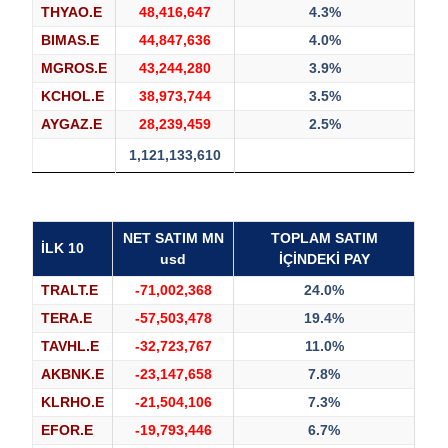
THYAO.E
48,416,647
4.3%
BIMAS.E
44,847,636
4.0%
MGROS.E
43,244,280
3.9%
KCHOL.E
38,973,744
3.5%
AYGAZ.E
28,239,459
2.5%
1,121,133,610
NET SATIM MN
TOPLAM SATIM
İLK 10
usd
İÇİNDEKİ PAY
TRALT.E
-71,002,368
24.0%
TERA.E
-57,503,478
19.4%
TAVHL.E
-32,723,767
11.0%
AKBNK.E
-23,147,658
7.8%
KLRHO.E
-21,504,106
7.3%
EFOR.E
-19,793,446
6.7%