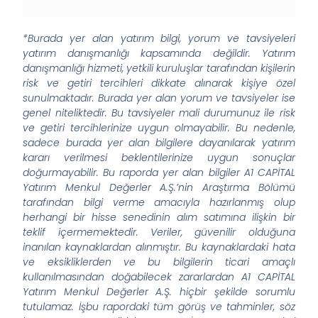
*Burada yer alan yatırım bilgi, yorum ve tavsiyeleri
yatırım danışmanlığı kapsamında değildir. Yatırım
danışmanlığı hizmeti, yetkili kuruluşlar tarafından kişilerin
risk ve getiri tercihleri dikkate alınarak kişiye özel
sunulmaktadır. Burada yer alan yorum ve tavsiyeler ise
genel niteliktedir. Bu tavsiyeler mali durumunuz ile risk
ve getiri tercihlerinize uygun olmayabilir. Bu nedenle,
sadece burada yer alan bilgilere dayanılarak yatırım
kararı verilmesi beklentilerinize uygun sonuçlar
doğurmayabilir. Bu raporda yer alan bilgiler A1 CAPİTAL
Yatırım Menkul Değerler A.Ş.’nin Araştırma Bölümü
tarafından bilgi verme amacıyla hazırlanmış olup
herhangi bir hisse senedinin alım satımına ilişkin bir
teklif içermemektedir. Veriler, güvenilir olduğuna
inanılan kaynaklardan alınmıştır. Bu kaynaklardaki hata
ve eksikliklerden ve bu bilgilerin ticari amaçlı
kullanılmasından doğabilecek zararlardan A1 CAPİTAL
Yatırım Menkul Değerler A.Ş. hiçbir şekilde sorumlu
tutulamaz. İşbu rapordaki tüm görüş ve tahminler, söz