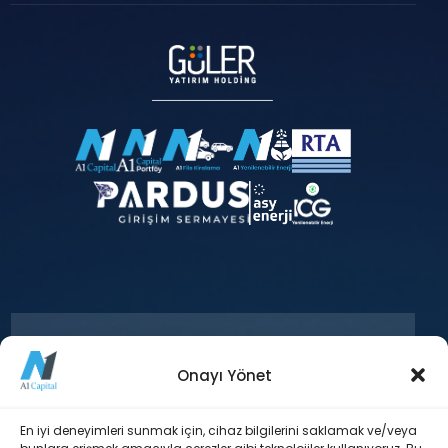
Onayı Yönet
+90 212 371 18 00
En iyi deneyimleri sunmak için, cihaz bilgilerini saklamak ve/veya